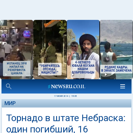
ИСПАНЕЦ ЗРЯ
НАПАЛ НА
РЕЗЕРВИСТА
ЦАХАЛА
17 ИЮНЯ 2014
|
15:35
МИР
Торнадо в штате Небраска:
один погибший, 16