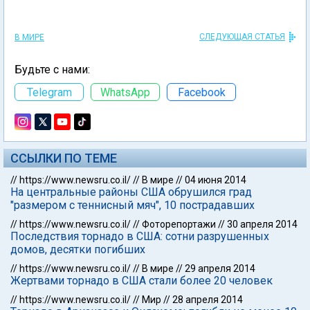
СЛЕДУЮЩАЯ СТАТЬЯ
В МИРЕ
Будьте с нами:
Telegram
WhatsApp
Facebook
ССЫЛКИ ПО ТЕМЕ
//
https://www.newsru.co.il/
//
В мире
//
04 июня 2014
На центральные районы США обрушился град
"размером с теннисный мяч", 10 пострадавших
//
https://www.newsru.co.il/
//
Фоторепортажи
//
30 апреля 2014
Последствия торнадо в США: сотни разрушенных
домов, десятки погибших
//
https://www.newsru.co.il/
//
В мире
//
29 апреля 2014
Жертвами торнадо в США стали более 20 человек
//
https://www.newsru.co.il/
//
Мир
//
28 апреля 2014