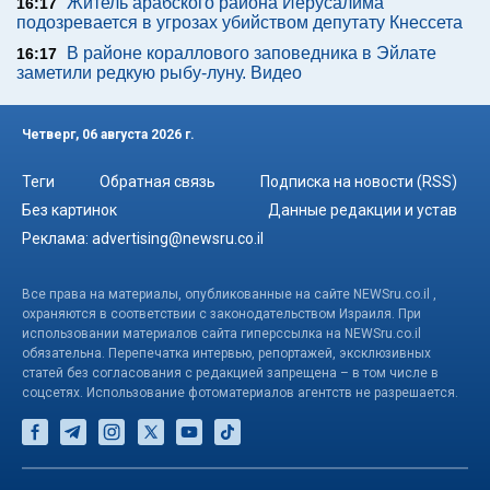
Житель арабского района Иерусалима
16:17
подозревается в угрозах убийством депутату Кнессета
В районе кораллового заповедника в Эйлате
16:17
заметили редкую рыбу-луну. Видео
Четверг, 06 августа 2026 г.
Теги
Обратная связь
Подписка на новости (RSS)
Без картинок
Данные редакции и устав
Реклама:
advertising@newsru.co.il
Все права на материалы, опубликованные на сайте NEWSru.co.il ,
охраняются в соответствии с законодательством Израиля. При
использовании материалов сайта гиперссылка на NEWSru.co.il
обязательна. Перепечатка интервью, репортажей, эксклюзивных
статей без согласования с редакцией запрещена – в том числе в
соцсетях. Использование фотоматериалов агентств не разрешается.