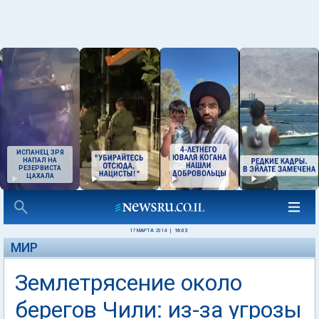
ИСПАНЕЦ ЗРЯ
НАПАЛ НА
РЕЗЕРВИСТА
ЦАХАЛА
17 МАРТА 2014
|
16:03
МИР
Землетрясение около
берегов Чили: из-за угрозы