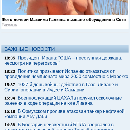
Фото дочери Максима Галкина вызвало обсуждения в Сети
Реклама
ВАЖНЫЕ НОВОСТИ
Президент Ирана: "США – преступная держава,
18:35
несмотря на переговоры"
Политики призывают Испанию отказаться от
18:23
проведения чемпионата мира 2030 совместно с Марокко
1037-й день войны: действия в Газе, Ливане и
15:37
Сирии, операции в Иудее и Самарии
Военнослужащий ЦАХАЛа получил осколочные
15:34
ранения в ходе операции на юге Ливана
В Ормузском проливе атакован танкер нефтяной
15:18
компании Абу-Даби
В Болгарии неизвестный БПЛА взорвался в
14:38
километре от насосной станции Трансбалканского