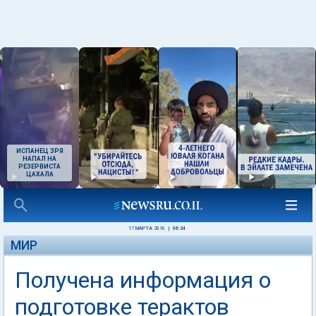
ИСПАНЕЦ ЗРЯ
НАПАЛ НА
РЕЗЕРВИСТА
ЦАХАЛА
17 МАРТА 2016
|
06:34
МИР
Получена информация о
подготовке терактов