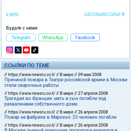
СЛЕДУЮЩАЯ СТАТЬЯ
В МИРЕ
Будьте с нами:
Telegram
WhatsApp
Facebook
ССЫЛКИ ПО ТЕМЕ
//
https://www.newsru.co.il/
//
В мире
//
09 мая 2008
Причиной пожара в Театре российской армии в Москве
стали сварочные работы
//
https://www.newsru.co.il/
//
В мире
//
27 апреля 2008
Трагедия во Франции: мать и сын погибли под
развалинами собственного дома
//
https://www.newsru.co.il/
//
В мире
//
26 апреля 2008
Пожар на фабрике в Марокко: 25 человек погибли
//
https://www.newsru.co.il/
//
В мире
//
26 апреля 2008
В Москве пьяный помощник прокурора врезался в