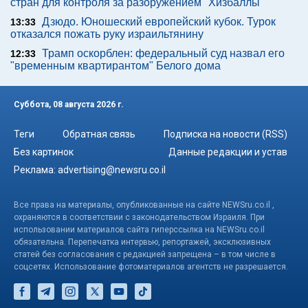
стран для контроля за разоружением "Хизбаллы"
Дзюдо. Юношеский европейский кубок. Турок
13:33
отказался пожать руку израильтянину
Трамп оскорблен: федеральный суд назвал его
12:33
"временным квартирантом" Белого дома
Суббота, 08 августа 2026 г.
Теги
Обратная связь
Подписка на новости (RSS)
Без картинок
Данные редакции и устав
Реклама:
advertising@newsru.co.il
Все права на материалы, опубликованные на сайте NEWSru.co.il ,
охраняются в соответствии с законодательством Израиля. При
использовании материалов сайта гиперссылка на NEWSru.co.il
обязательна. Перепечатка интервью, репортажей, эксклюзивных
статей без согласования с редакцией запрещена – в том числе в
соцсетях. Использование фотоматериалов агентств не разрешается.