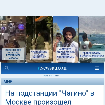
ИСПАНЕЦ ЗРЯ
НАПАЛ НА
РЕЗЕРВИСТА
ЦАХАЛА
17 МАЯ 2008
|
14:09
МИР
На подстанции "Чагино" в
Москве произошел