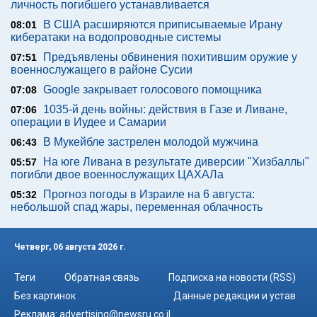
личность погибшего устанавливается
В США расширяются приписываемые Ирану
08:01
кибератаки на водопроводные системы
Предъявлены обвинения похитившим оружие у
07:51
военнослужащего в районе Сусии
Google закрывает голосового помощника
07:08
1035-й день войны: действия в Газе и Ливане,
07:06
операции в Иудее и Самарии
В Мукейбле застрелен молодой мужчина
06:43
На юге Ливана в результате диверсии "Хизбаллы"
05:57
погибли двое военнослужащих ЦАХАЛа
Прогноз погоды в Израиле на 6 августа:
05:32
небольшой спад жары, переменная облачность
Четверг, 06 августа 2026 г.
Теги
Обратная связь
Подписка на новости (RSS)
Без картинок
Данные редакции и устав
Реклама:
advertising@newsru.co.il