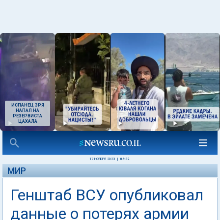
ИСПАНЕЦ ЗРЯ
НАПАЛ НА
РЕЗЕРВИСТА
ЦАХАЛА
17 НОЯБРЯ 2023
|
05:32
МИР
Генштаб ВСУ опубликовал
данные о потерях армии