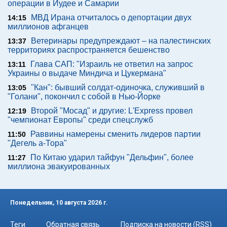
операции в Иудее и Самарии
МВД Ирана отчиталось о депортации двух
14:15
миллионов афганцев
Ветеринары предупреждают – на палестинских
13:37
территориях распространяется бешенство
Глава САП: "Израиль не ответил на запрос
13:11
Украины о выдаче Миндича и Цукермана"
"Кан": бывший солдат-одиночка, служивший в
13:05
"Голани", покончил с собой в Нью-Йорке
Второй "Мосад" и другие: L'Express провел
12:19
"чемпионат Европы" среди спецслужб
Раввины намерены сменить лидеров партии
11:50
"Дегель а-Тора"
По Китаю ударил тайфун "Дельфин", более
11:27
миллиона эвакуированных
Понедельник, 10 августа 2026 г.
Теги
Обратная связь
Подписка на новости (RSS)