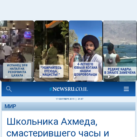
ИСПАНЕЦ ЗРЯ
НАПАЛ НА
РЕЗЕРВИСТА
ЦАХАЛА
17 СЕНТЯБРЯ 2015
|
21:47
МИР
Школьника Ахмеда,
смастерившего часы и