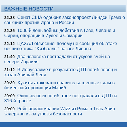
ВАЖНЫЕ НОВОСТИ
Сенат США одобрил законопроект Линдси Грэма о
22:38
санкциях против Ирана и России
1036-й день войны: действия в Газе, Ливане и
22:35
Сирии, операции в Иудее и Самарии
ЦАХАЛ объяснил, почему не сообщил об атаке
22:12
беспилотника "Хизбаллы" на юге Ливана
Два человека пострадали от укусов змей на
21:40
севере Израиля
В Иерусалиме в результате ДТП погиб певец и
21:12
хазан Авишай Леви
Хуситы атаковали правительственные силы в
20:30
йеменской провинции Мариб
Один человек погиб, трое пострадали в ДТП на
20:09
316-й трассе
Рейс авиакомпании Wizz из Рима в Тель-Авив
20:00
задержан из-за угрозы безопасности