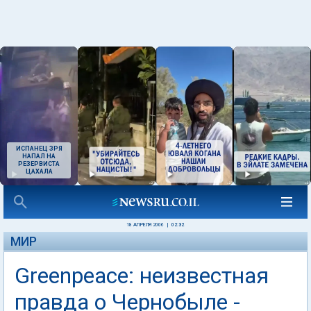
ИСПАНЕЦ ЗРЯ
НАПАЛ НА
РЕЗЕРВИСТА
ЦАХАЛА
18 АПРЕЛЯ 2006
|
02:32
МИР
Greenpeace: неизвестная
правда о Чернобыле -