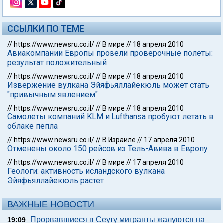
ССЫЛКИ ПО ТЕМЕ
//
https://www.newsru.co.il/
//
В мире
//
18 апреля 2010
Авиакомпании Европы провели проверочные полеты:
результат положительный
//
https://www.newsru.co.il/
//
В мире
//
18 апреля 2010
Извержение вулкана Эйяфьяллайекюль может стать
"привычным явлением"
//
https://www.newsru.co.il/
//
В мире
//
18 апреля 2010
Самолеты компаний KLM и Lufthansa пробуют летать в
облаке пепла
//
https://www.newsru.co.il/
//
В Израиле
//
17 апреля 2010
Отменены около 150 рейсов из Тель-Авива в Европу
//
https://www.newsru.co.il/
//
В мире
//
17 апреля 2010
Геологи: активность исландского вулкана
Эйяфьяллайекюль растет
ВАЖНЫЕ НОВОСТИ
Прорвавшиеся в Сеуту мигранты жалуются на
19:09