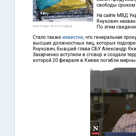
свободы сроком д
На сайте МВД У
Янукович назван
По этим сведения
Getty Images. Фото: Р.Стофард
Стало также
известно
, что генеральная про
высших должностных лиц, которых подозрев
Янукович, бывший глава СБУ Александр Яки
Захарченко вступили в сговор и создали те
которой 20 февраля в Киеве погибли мирны