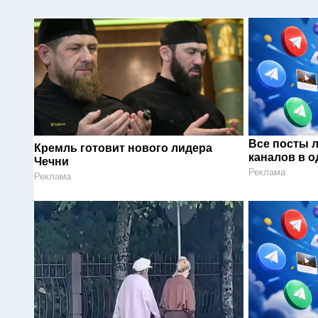
Все посты 
Кремль готовит нового лидера
каналов в о
Чечни
Реклама
Реклама