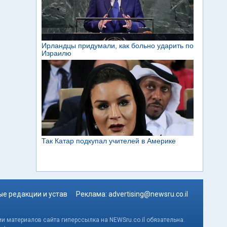
е редакции и устав
Реклама:
advertising@newsru.co.il
и материалов сайта гиперссылка на NEWSru.co.il обязательна.