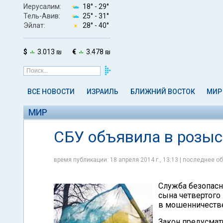
Иерусалим:
18° -
29°
Тель-Авив:
25° -
31°
Эйлат:
28° -
40°
$
3.013 ₪
€
3.478 ₪
ВСЕ НОВОСТИ
ИЗРАИЛЬ
БЛИЖНИЙ ВОСТОК
МИР
МИР
СБУ объявила в розыс
время публикации: 18 апреля 2014 г., 13:13 | последнее об
Служба безопасн
сына четвертого
в мошенничестве
Закон предусмат