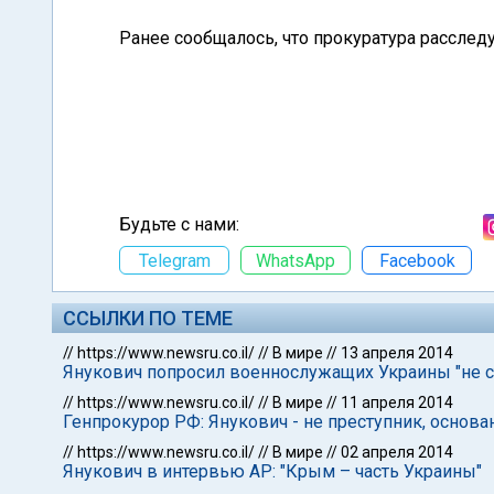
Ранее сообщалось, что прокуратура расслед
Будьте с нами:
Telegram
WhatsApp
Facebook
ССЫЛКИ ПО ТЕМЕ
//
https://www.newsru.co.il/
//
В мире
//
13 апреля 2014
Янукович попросил военнослужащих Украины "не ст
//
https://www.newsru.co.il/
//
В мире
//
11 апреля 2014
Генпрокурор РФ: Янукович - не преступник, основа
//
https://www.newsru.co.il/
//
В мире
//
02 апреля 2014
Янукович в интервью AP: "Крым – часть Украины"