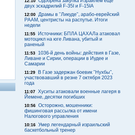
Одобрена закупка Израилем еще
12:10
двух эскадрилий F-35I и F-15IA
Драмы в "Ликуде", арабо-еврейский
12:00
РААМ, центристы на распутье. Итоги
недели
Источники: БПЛА ЦАХАЛа атаковал
11:55
мотоцикл на юге Ливана, убитый и
раненый
1036-й день войны: действия в Газе,
11:53
Ливане и Сирии, операции в Иудее и
Самарии
В Газе задержан боевик "Нухбы",
11:29
участвовавший в резне 7 октября 2023
года
Хуситы атаковали военные лагеря в
11:07
Йемене, десятки погибших
Осторожно, мошенники:
10:56
фишинговая рассылка от имени
Налогового управления
Умер легендарный израильский
10:16
баскетбольный тренер