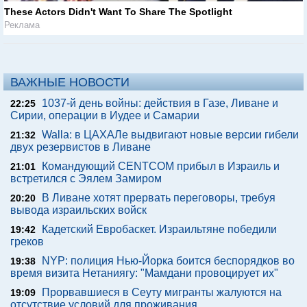
These Actors Didn't Want To Share The Spotlight
Реклама
ВАЖНЫЕ НОВОСТИ
1037-й день войны: действия в Газе, Ливане и
22:25
Сирии, операции в Иудее и Самарии
Walla: в ЦАХАЛе выдвигают новые версии гибели
21:32
двух резервистов в Ливане
Командующий CENTCOM прибыл в Израиль и
21:01
встретился с Эялем Замиром
В Ливане хотят прервать переговоры, требуя
20:20
вывода израильских войск
Кадетский Евробаскет. Израильтяне победили
19:42
греков
NYP: полиция Нью-Йорка боится беспорядков во
19:38
время визита Нетаниягу: "Мамдани провоцирует их"
Прорвавшиеся в Сеуту мигранты жалуются на
19:09
отсутствие условий для проживания