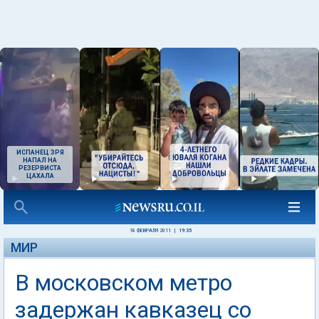
ИСПАНЕЦ ЗРЯ
НАПАЛ НА
РЕЗЕРВИСТА
ЦАХАЛА
18 ФЕВРАЛЯ 2011
|
19:35
МИР
В московском метро
задержан кавказец со