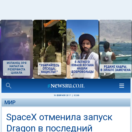
ИСПАНЕЦ ЗРЯ
НАПАЛ НА
РЕЗЕРВИСТА
ЦАХАЛА
18 ФЕВРАЛЯ 2017
|
02:06
МИР
SpaceX отменила запуск
Dragon в последний