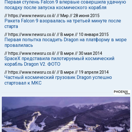
Первая ступень Falcon 9 впервые совершила удачную
посадку после запуска космического корабля
//
https://www.newsru.co.il/
//
Мир
//
28 июня 2015
Ракета Falcon 9 взорвалась на третьей минуте после
старта
//
https://www.newsru.co.il/
//
В мире
//
10 января 2015
Первая попытка посадить Dragon на платформу в море
провалилась
//
https://www.newsru.co.il/
//
В мире
//
30 мая 2014
SpaceX представила пилотируемый космический
корабль Dragon V2. ФОТО
//
https://www.newsru.co.il/
//
В мире
//
19 апреля 2014
Частный космический грузовик Dragon успешно
стартовал к МКС