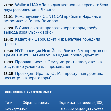
Walla: в ЦАХАЛе выдвигают новые версии гибели
21:32
двух резервистов в Ливане
Командующий CENTCOM прибыл в Израиль и
21:01
встретился с Эялем Замиром
В Ливане хотят прервать переговоры, требуя
20:20
вывода израильских войск
Кадетский Евробаскет. Израильтяне победили
19:42
греков
NYP: полиция Нью-Йорка боится беспорядков во
19:38
время визита Нетаниягу: "Мамдани провоцирует их"
Прорвавшиеся в Сеуту мигранты жалуются на
19:09
отсутствие условий для проживания
Президент Ирана: "США – преступная держава,
18:35
несмотря на переговоры"
Воскресенье, 09 августа 2026 г.
Теги
Обратная связь
Подписка на новости (RSS)
Без картинок
Данные редакции и устав