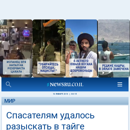
ИСПАНЕЦ ЗРЯ
НАПАЛ НА
РЕЗЕРВИСТА
ЦАХАЛА
18 ЯНВАРЯ 2010
|
04:15
МИР
Спасателям удалось
разыскать в тайге