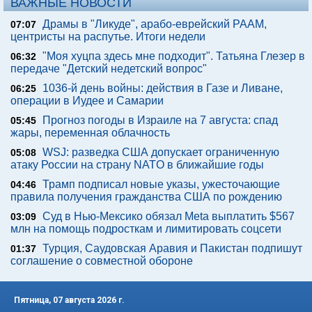
ВАЖНЫЕ НОВОСТИ
Драмы в "Ликуде", арабо-еврейский РААМ,
07:07
центристы на распутье. Итоги недели
"Моя хуцпа здесь мне подходит". Татьяна Глезер в
06:32
передаче "Детский недетский вопрос"
1036-й день войны: действия в Газе и Ливане,
06:25
операции в Иудее и Самарии
Прогноз погоды в Израиле на 7 августа: спад
05:45
жары, переменная облачность
WSJ: разведка США допускает ограниченную
05:08
атаку России на страну NATO в ближайшие годы
Трамп подписал новые указы, ужесточающие
04:46
правила получения гражданства США по рождению
Суд в Нью-Мексико обязал Meta выплатить $567
03:09
млн на помощь подросткам и лимитировать соцсети
Турция, Саудовская Аравия и Пакистан подпишут
01:37
соглашение о совместной обороне
Пятница, 07 августа 2026 г.