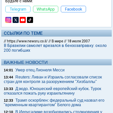
Будьте с нами:
Telegram
WhatsApp
Facebook
ССЫЛКИ ПО ТЕМЕ
//
https://www.newsru.co.il/
//
В мире
//
18 июля 2007
В Бразилии самолет врезался в бензозаправку: около
200 погибших
ВАЖНЫЕ НОВОСТИ
Умер отец Лионеля Месси
14:01
Reuters: Ливан и Израиль согласовали список
13:44
стран для контроля за разоружением "Хизбаллы"
Дзюдо. Юношеский европейский кубок. Турок
13:33
отказался пожать руку израильтянину
Трамп оскорблен: федеральный суд назвал его
12:33
"временным квартирантом" Белого дома
В Иерусалиме возобновились столкновения у
12:10