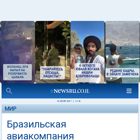
ИСПАНЕЦ ЗРЯ
НАПАЛ НА
РЕЗЕРВИСТА
ЦАХАЛА
18 ИЮЛЯ 2007
|
11:10
МИР
Бразильская
авиакомпания