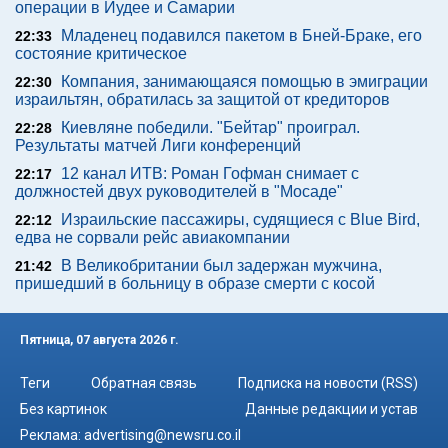
операции в Иудее и Самарии
Младенец подавился пакетом в Бней-Браке, его
22:33
состояние критическое
Компания, занимающаяся помощью в эмиграции
22:30
израильтян, обратилась за защитой от кредиторов
Киевляне победили. "Бейтар" проиграл.
22:28
Результаты матчей Лиги конференций
12 канал ИТВ: Роман Гофман снимает с
22:17
должностей двух руководителей в "Мосаде"
Израильские пассажиры, судящиеся с Blue Bird,
22:12
едва не сорвали рейс авиакомпании
В Великобритании был задержан мужчина,
21:42
пришедший в больницу в образе смерти с косой
Пятница, 07 августа 2026 г.
Теги
Обратная связь
Подписка на новости (RSS)
Без картинок
Данные редакции и устав
Реклама:
advertising@newsru.co.il