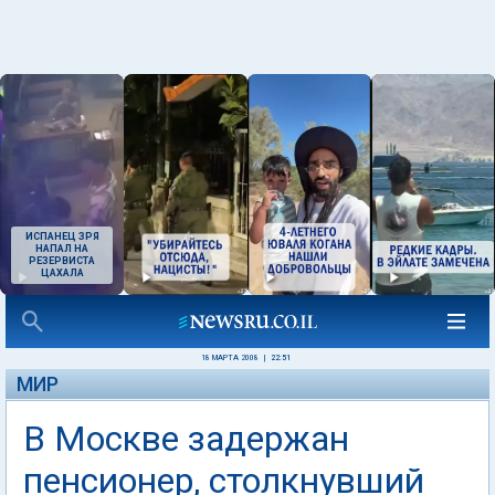
ИСПАНЕЦ ЗРЯ
НАПАЛ НА
РЕЗЕРВИСТА
ЦАХАЛА
18 МАРТА 2008
|
22:51
МИР
В Москве задержан
пенсионер, столкнувший