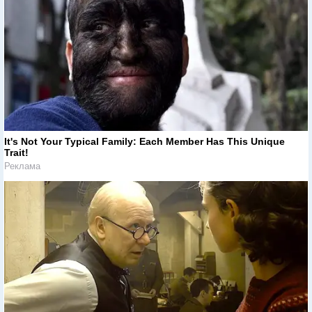
It's Not Your Typical Family: Each Member Has This Unique
Trait!
Реклама