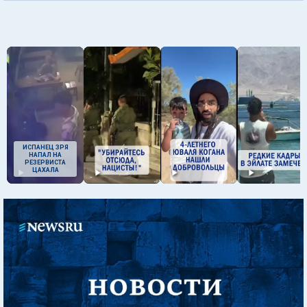
ИСПАНЕЦ ЗРЯ
НАПАЛ НА
РЕЗЕРВИСТА
ЦАХАЛА