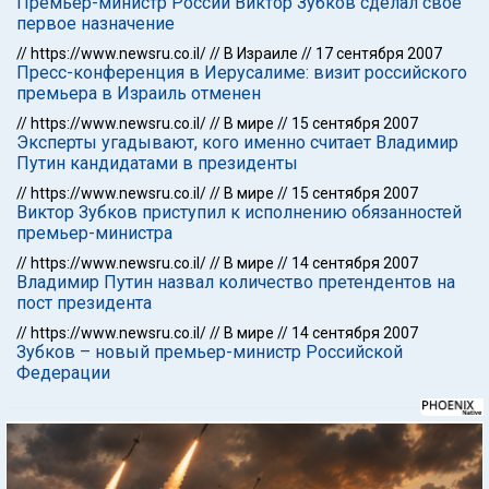
Премьер-министр России Виктор Зубков сделал свое
первое назначение
//
https://www.newsru.co.il/
//
В Израиле
//
17 сентября 2007
Пресс-конференция в Иерусалиме: визит российского
премьера в Израиль отменен
//
https://www.newsru.co.il/
//
В мире
//
15 сентября 2007
Эксперты угадывают, кого именно считает Владимир
Путин кандидатами в президенты
//
https://www.newsru.co.il/
//
В мире
//
15 сентября 2007
Виктор Зубков приступил к исполнению обязанностей
премьер-министра
//
https://www.newsru.co.il/
//
В мире
//
14 сентября 2007
Владимир Путин назвал количество претендентов на
пост президента
//
https://www.newsru.co.il/
//
В мире
//
14 сентября 2007
Зубков – новый премьер-министр Российской
Федерации