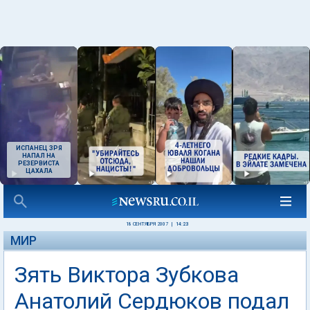
ИСПАНЕЦ ЗРЯ
НАПАЛ НА
РЕЗЕРВИСТА
ЦАХАЛА
18 СЕНТЯБРЯ 2007
|
14:23
МИР
Зять Виктора Зубкова
Анатолий Сердюков подал