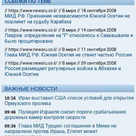
ССЫЛКИ ПО ТЕМЕ
//
https://www.newsru.co.il/
//
В мире
//
18 сентября 2008
МИД РФ: Признание независимости Южной Осетии не
повлияет на судьбу Карабаха
//
https://www.newsru.co.il/
//
В мире
//
14 сентября 2008
Лавров: определение на "F" относилось к Саакашвили и
было процитировано
//
https://www.newsru.co.il/
//
В мире
//
11 сентября 2008
Глава МИД РФ: Южная Осетия не станет частью России
//
https://www.newsru.co.il/
//
В мире
//
09 сентября 2008
Россия размещает регулярные войска в Абхазии и
Южной Осетии
ВАЖНЫЕ НОВОСТИ
Иран выставил США список условий для открытия
10:16
Ормузского пролива
Полиция Израиля снизит пороги срабатывания
09:46
дорожных камер контроля скорости
Глава МИД Турции: соглашение в Мекке не
09:36
направлено против Ирана, Египет может