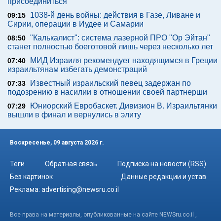
присоединиться
1038-й день войны: действия в Газе, Ливане и
09:15
Сирии, операции в Иудее и Самарии
"Калькалист": система лазерной ПРО "Ор Эйтан"
08:50
станет полностью боеготовой лишь через несколько лет
МИД Израиля рекомендует находящимся в Греции
07:40
израильтянам избегать демонстраций
Известный израильский певец задержан по
07:33
подозрению в насилии в отношении своей партнерши
Юниорский Евробаскет. Дивизион В. Израильтянки
07:29
вышли в финал и вернулись в элиту
Воскресенье, 09 августа 2026 г.
Теги
Обратная связь
Подписка на новости (RSS)
Без картинок
Данные редакции и устав
Реклама:
advertising@newsru.co.il
Все права на материалы, опубликованные на сайте NEWSru.co.il ,