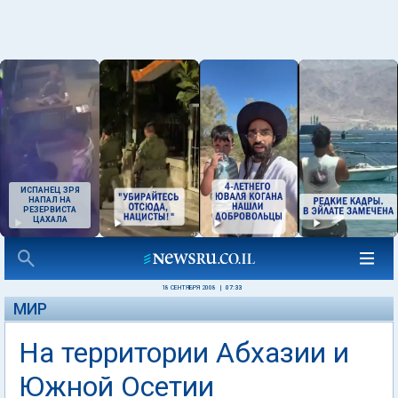
ИСПАНЕЦ ЗРЯ
НАПАЛ НА
РЕЗЕРВИСТА
ЦАХАЛА
18 СЕНТЯБРЯ 2008
|
07:33
МИР
На территории Абхазии и
Южной Осетии