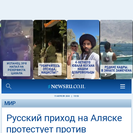
ИСПАНЕЦ ЗРЯ
НАПАЛ НА
РЕЗЕРВИСТА
ЦАХАЛА
19 АПРЕЛЯ 2006
|
15:53
МИР
Русский приход на Аляске
протестует против