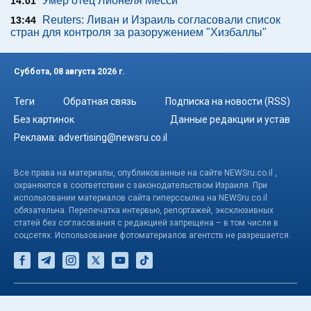
Умер отец Лионеля Месси
14:01
Reuters: Ливан и Израиль согласовали список
13:44
стран для контроля за разоружением "Хизбаллы"
Суббота, 08 августа 2026 г.
Теги
Обратная связь
Подписка на новости (RSS)
Без картинок
Данные редакции и устав
Реклама:
advertising@newsru.co.il
Все права на материалы, опубликованные на сайте NEWSru.co.il ,
охраняются в соответствии с законодательством Израиля. При
использовании материалов сайта гиперссылка на NEWSru.co.il
обязательна. Перепечатка интервью, репортажей, эксклюзивных
статей без согласования с редакцией запрещена – в том числе в
соцсетях. Использование фотоматериалов агентств не разрешается.
© NEWSru.co.il: новости Израиля 2005-2026