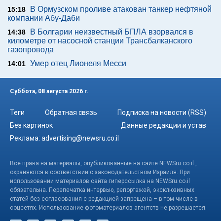
В Ормузском проливе атакован танкер нефтяной
15:18
компании Абу-Даби
В Болгарии неизвестный БПЛА взорвался в
14:38
километре от насосной станции Трансбалканского
газопровода
Умер отец Лионеля Месси
14:01
Суббота, 08 августа 2026 г.
Теги
Обратная связь
Подписка на новости (RSS)
Без картинок
Данные редакции и устав
Реклама:
advertising@newsru.co.il
Все права на материалы, опубликованные на сайте NEWSru.co.il ,
охраняются в соответствии с законодательством Израиля. При
использовании материалов сайта гиперссылка на NEWSru.co.il
обязательна. Перепечатка интервью, репортажей, эксклюзивных
статей без согласования с редакцией запрещена – в том числе в
соцсетях. Использование фотоматериалов агентств не разрешается.