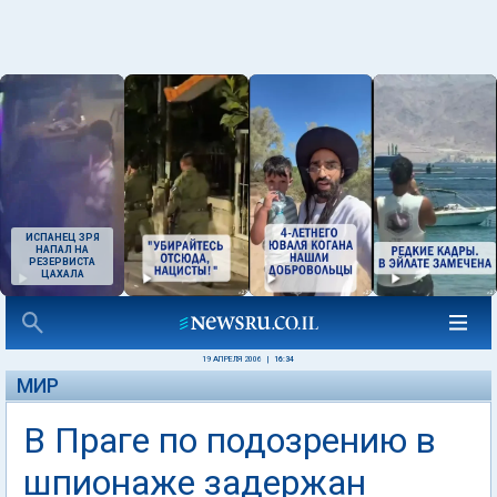
ИСПАНЕЦ ЗРЯ
НАПАЛ НА
РЕЗЕРВИСТА
ЦАХАЛА
19 АПРЕЛЯ 2006
|
16:34
МИР
В Праге по подозрению в
шпионаже задержан