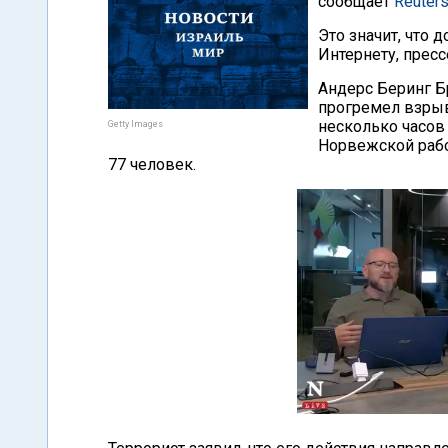
сообщает
Reuter
Это значит, что 
Интернету, пресс
Андерс Беринг Б
прогремел взрыв
несколько часов
Getty Images
Норвежской рабоч
77 человек.