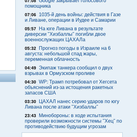
Google закрывает голосового
07:08
помощника
1035-й день войны: действия в Газе
07:06
и Ливане, операции в Иудее и Самарии
На юге Ливана в результате
05:57
диверсии "Хизбаллы" погибли двое
военнослужащих ЦАХАЛа
Прогноз погоды в Израиле на 6
05:32
августа: небольшой спад жары,
переменная облачность
Экипаж танкера сообщил о двух
04:49
взрывах в Ормузском проливе
WP: Трамп потребовал от Хегсета
04:30
объяснений из-за истощения ракетных
запасов США
ЦАХАЛ нанес серию ударов по югу
03:30
Ливана после атаки "Хизбаллы"
Минобороны: в ходе испытания
23:43
проверили возможности системы "Хец" по
противодействию будущим угрозам