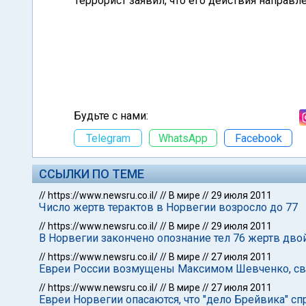
Террорист заявил, что его действия направл
Будьте с нами:
Telegram
WhatsApp
Facebook
ССЫЛКИ ПО ТЕМЕ
//
https://www.newsru.co.il/
//
В мире
//
29 июля 2011
Число жертв терактов в Норвегии возросло до 77
//
https://www.newsru.co.il/
//
В мире
//
29 июля 2011
В Норвегии закончено опознание тел 76 жертв дво
//
https://www.newsru.co.il/
//
В мире
//
27 июля 2011
Евреи России возмущены Максимом Шевченко, св
//
https://www.newsru.co.il/
//
В мире
//
27 июля 2011
Евреи Норвегии опасаются, что "дело Брейвика" с