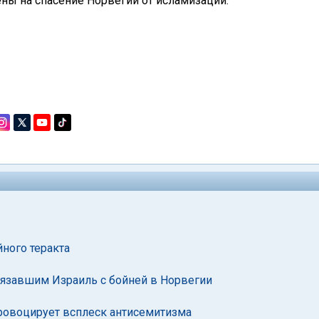
ены на спасение Норвегии от исламизации.
йного теракта
язавшим Израиль с бойней в Норвегии
провоцирует всплеск антисемитизма