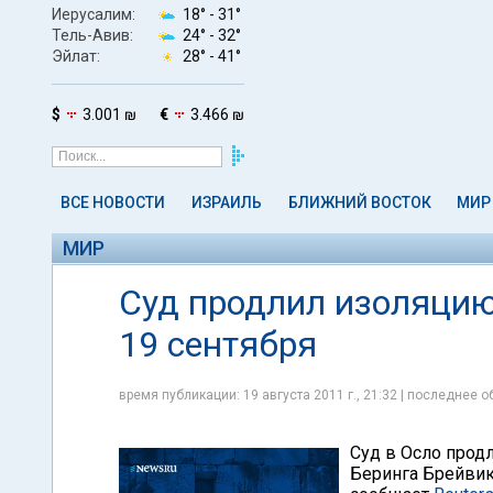
Иерусалим:
18° -
31°
Тель-Авив:
24° -
32°
Эйлат:
28° -
41°
$
3.001 ₪
€
3.466 ₪
ВСЕ НОВОСТИ
ИЗРАИЛЬ
БЛИЖНИЙ ВОСТОК
МИР
МИР
Суд продлил изоляцию
19 сентября
время публикации: 19 августа 2011 г., 21:32 | последнее об
Суд в Осло прод
Беринга Брейвик