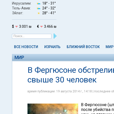
Иерусалим:
18° -
31°
Тель-Авив:
24° -
32°
Эйлат:
28° -
41°
$
3.001 ₪
€
3.466 ₪
ВСЕ НОВОСТИ
ИЗРАИЛЬ
БЛИЖНИЙ ВОСТОК
МИР
МИР
В Фергюсоне обстрел
свыше 30 человек
время публикации: 19 августа 2014 г., 14:18 | последнее об
В Фергюсоне (шт
после убийства 