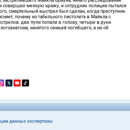
 застрелившего Майкла Брауна, начато расследование.
ли совершил мелкую кражу, и сотрудник полиции пытался
ого, смертельный выстрел был сделан, когда преступник
ясняет, почему из табельного пистолета в Майкла с
трелов: две пули попали в голову, четыре в руки.
логоанатома, нанятого семьей погибшего, а не об
ации данных экспертизы