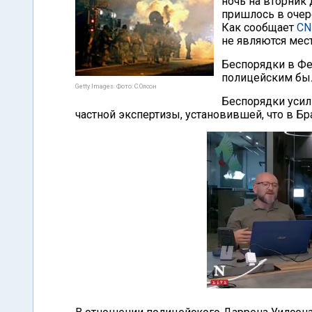
ночь на вторник
пришлось в очер
Как сообщает
CN
не являются мес
Беспорядки в Фер
полицейским был
Getty Images. Фото: С.Олсон
Беспорядки усили
частной экспертизы, установившей, что в Бр