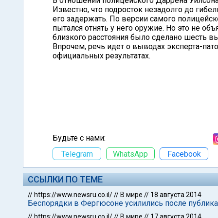
В отношении полицейского Даррена Уилсона,
Известно, что подросток незадолго до гибе
его задержать. По версии самого полицейск
пытался отнять у него оружие. Но это не объ
близкого расстояния было сделано шесть выс
Впрочем, речь идет о выводах эксперта-пато
официальных результатах.
Будьте с нами:
Telegram
WhatsApp
Facebook
ССЫЛКИ ПО ТЕМЕ
//
https://www.newsru.co.il/
//
В мире
//
18 августа 2014
Беспорядки в Фергюсоне усилились после публик
//
https://www.newsru.co.il/
//
В мире
//
17 августа 2014