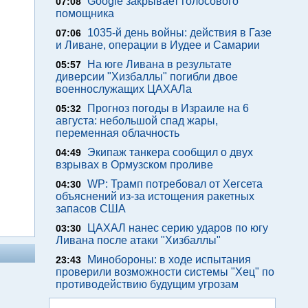
Google закрывает голосового
07:08
помощника
1035-й день войны: действия в Газе
07:06
и Ливане, операции в Иудее и Самарии
На юге Ливана в результате
05:57
диверсии "Хизбаллы" погибли двое
военнослужащих ЦАХАЛа
Прогноз погоды в Израиле на 6
05:32
августа: небольшой спад жары,
переменная облачность
Экипаж танкера сообщил о двух
04:49
взрывах в Ормузском проливе
WP: Трамп потребовал от Хегсета
04:30
объяснений из-за истощения ракетных
запасов США
ЦАХАЛ нанес серию ударов по югу
03:30
Ливана после атаки "Хизбаллы"
Минобороны: в ходе испытания
23:43
проверили возможности системы "Хец" по
противодействию будущим угрозам