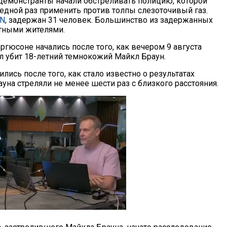
 демонстранты начали обстреливать полицию, которой
едной раз применить против толпы слезоточивый газ.
N
, задержан 31 человек. Большинство из задержанных
тными жителями.
гюсоне начались после того, как вечером 9 августа
 убит 18-летний темнокожий Майкл Браун.
лись после того, как стало известно о результатах
ауна стреляли не менее шести раз с близкого расстояния.