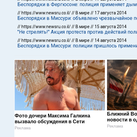
Беспорядки в Фергюсоне: полиция применяет д
//
https://www.newsru.co.il/
//
В мире
//
17 августа 2014
Беспорядки в Миссури: объявлено чрезвычайное п
//
https://www.newsru.co.il/
//
В мире
//
15 августа 2014
"Не стрелять!" Акция протеста против действий п
//
https://www.newsru.co.il/
//
В мире
//
14 августа 2014
Беспорядки в Миссури: полиции пришлось примени
Ближний Во
Фото дочери Максима Галкина
новости в 
вызвало обсуждения в Сети
Реклама
Реклама