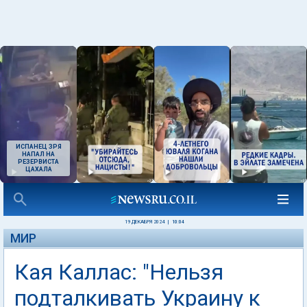
ИСПАНЕЦ ЗРЯ
НАПАЛ НА
РЕЗЕРВИСТА
ЦАХАЛА
19 ДЕКАБРЯ 2024
|
10:04
МИР
Кая Каллас: "Нельзя
подталкивать Украину к