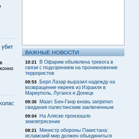
о
,
 убит
ВАЖНЫЕ НОВОСТИ
В Офарим объявлена тревога в
в
10:21
связи с подозрением на проникновение
аконно
террористов
Берл Лазар выразил надежду на
09:53
возвращение евреев из Израиля в
Мариуполь, Луганск и Донецк
Maan: Бен-Гвир вновь запретил
09:30
колас
свидания палестинским заключенным
На Аляске произошло
09:04
землетрясение
Министр обороны Пакистана:
08:21
исламский мир должен объединиться