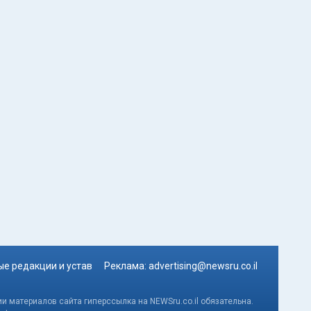
е редакции и устав
Реклама:
advertising@newsru.co.il
и материалов сайта гиперссылка на NEWSru.co.il обязательна.