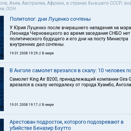
пе, Азии, Австралии, Африке, в странах бывшего СССР; во
ии, ООН
Политолог: дни Луценко сочтены
У Юрия Луценко после вчерашнего нападения на мэр
Леонида Черновецкого во время заседания СНБО нет
политического будущего и его дни на посту Министра
внутренних дел сочтены.
19.01.2008 19:29
// В мире
В Анголе самолет врезался в скалу: 10 человек п
Самолет King Air B200, принадлежащий компании Gira G
врезался в скалу неподалеку от города Хуамбо, Ангола
19.01.2008 19:17
// В мире
Арестован подросток, которого подозревают в
убийстве Беназир Бхутто