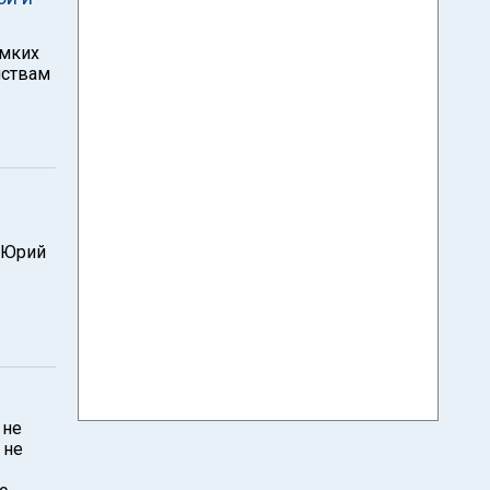
омких
йствам
 Юрий
 не
 не