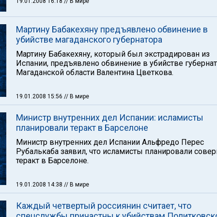
19.01.2008 16:18
// В мире
Мартину Бабакехяну предъявлено обвинение в
убийстве магаданского губернатора
Мартину Бабакехяну, который был экстрадирован из
Испании, предъявлено обвинение в убийстве губерна
Магаданской области Валентина Цветкова.
19.01.2008 15:56
// В мире
Министр внутренних дел Испании: исламисты
планировали теракт в Барселоне
Министр внутренних дел Испании Альфредо Перес
Рубалькаба заявил, что исламисты планировали сове
теракт в Барселоне.
19.01.2008 14:38
// В мире
Каждый четвертый россиянин считает, что
спецслужбы причастны к убийствам Политковск