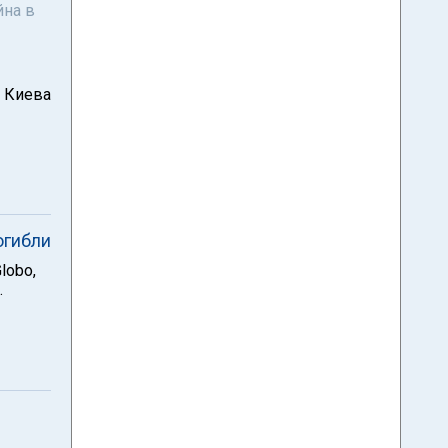
йна в
а Киева
огибли
lobo,
.