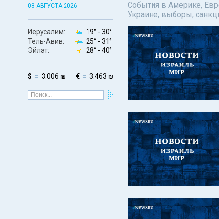
События в Америке, Евро
08 АВГУСТА 2026
Украине, выборы, санкц
Иерусалим:
19° -
30°
Тель-Авив:
25° -
31°
Эйлат:
28° -
40°
$
3.006 ₪
€
3.463 ₪