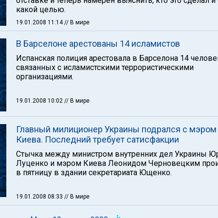
отставке и теперь намерен выяснить, кто это сделал и 
какой целью.
19.01.2008 11:14
// В мире
В Барселоне арестованы 14 исламистов
Испанская полиция арестовала в Барселона 14 челове
связанных с исламистскими террористическими
организациями.
19.01.2008 10:02
// В мире
Главный милиционер Украины подрался с мэром
Киева. Последний требует сатисфакции
Стычка между министром внутренних дел Украины Ю
Луценко и мэром Киева Леонидом Черновецким про
в пятницу в здании секретариата Ющенко.
19.01.2008 08:33
// В мире