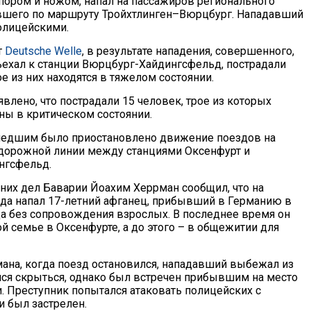
ором и ножом, напал на пассажиров регионального
вшего по маршруту Тройхтлинген–Вюрцбург. Нападавший
олицейскими.
т
Deutsche Welle
, в результате нападения, совершенного,
ъехал к станции Вюрцбург-Хайдингсфельд, пострадали
ое из них находятся в тяжелом состоянии.
влено, что пострадали 15 человек, трое из которых
ны в критическом состоянии.
шедшим было приостановлено движение поездов на
дорожной линии между станциями Оксенфурт и
нгсфельд.
них дел Баварии Йоахим Херрман сообщил, что на
да напал 17-летний афганец, прибывший в Германию в
а без сопровождения взрослых. В последнее время он
й семье в Оксенфурте, а до этого – в общежитии для
ана, когда поезд остановился, нападавший выбежал из
лся скрыться, однако был встречен прибывшим на место
. Преступник попытался атаковать полицейских с
и был застрелен.