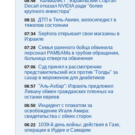
"Калькалист": израильский стартап
08:48
Decart отказал NVIDIA ради "более
крупного инвестора"
ДТП в Тель-Авиве, велосипедист в
08:11
тяжелом состоянии
Sephora открывает свои магазины в
07:34
Израиле
Семья раненого бойца обвинила
07:28
персонал РАМБАМа в грубом обращении,
больница отвергла обвинения
Суд принял к рассмотрению
07:06
представительский иск против "Голды" за
сахар в мороженом для диабетиков
"Аль-Ахбар": Израиль предложил
06:57
Ливану обмен гражданских пленных на
останки евреев
Инцидент с плакатом за
06:50
освобождение Игаля Амира:
свидетельства с обеих сторон
1039-й день войны: действия в Газе,
06:22
операции в Иудее и Самарии