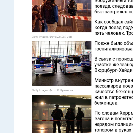
вооруженный топ
поезда, следова
был застрелен п
Как сообщал сай
когда поезд под
пять человек. Тр
Getty Images. Фото: Дж.Саймон
Позже было объя
госпитализирова
В связи с проис
участке железно
Вюрцбург-Хайди
Министр внутрен
пассажиров поез
Getty Images. Фото: С.Шугеманн
качестве беженц
жил в патронатно
беженцев.
По словам Херрм
вагона и попыта
нарядом полиции
топором в руках 