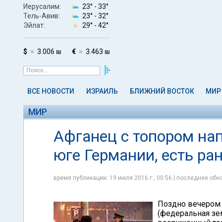
Иерусалим:
23° -
33°
Тель-Авив:
23° -
32°
Эйлат:
29° -
42°
$
3.006 ₪
€
3.463 ₪
ВСЕ НОВОСТИ
ИЗРАИЛЬ
БЛИЖНИЙ ВОСТОК
МИР
МИР
Афганец с топором на
юге Германии, есть ра
время публикации: 19 июля 2016 г., 00:56 | последнее обно
Поздно вечером 
(федеральная зе