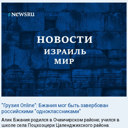
"Грузия Online": Бжания мог быть завербован
российскими "одноклассниками"
Алик Бжания родился в Очамчирском районе; учился в
школе села Поцхоэцери Цаленджихского района.