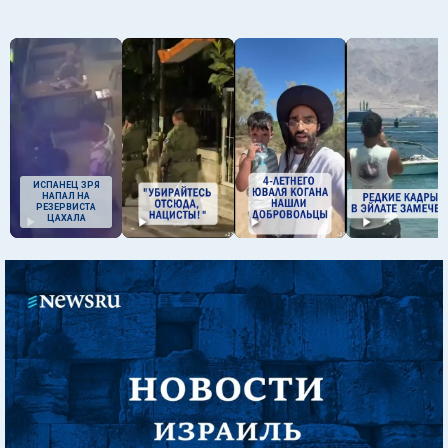
ИСПАНЕЦ ЗРЯ
НАПАЛ НА
РЕЗЕРВИСТА
ЦАХАЛА