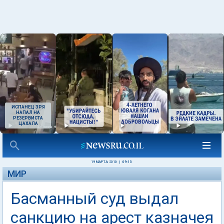
ИСПАНЕЦ ЗРЯ
НАПАЛ НА
РЕЗЕРВИСТА
ЦАХАЛА
19 МАРТА 2010
|
09:13
МИР
Басманный суд выдал
санкцию на арест казначея