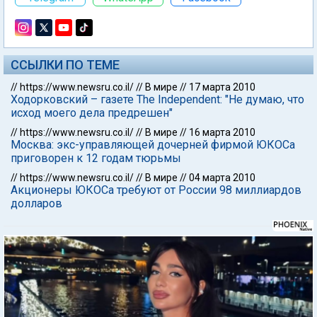
ССЫЛКИ ПО ТЕМЕ
//
https://www.newsru.co.il/
//
В мире
//
17 марта 2010
Ходорковский – газете The Independent: "Не думаю, что
исход моего дела предрешен"
//
https://www.newsru.co.il/
//
В мире
//
16 марта 2010
Москва: экс-управляющей дочерней фирмой ЮКОСа
приговорен к 12 годам тюрьмы
//
https://www.newsru.co.il/
//
В мире
//
04 марта 2010
Акционеры ЮКОСа требуют от России 98 миллиардов
долларов