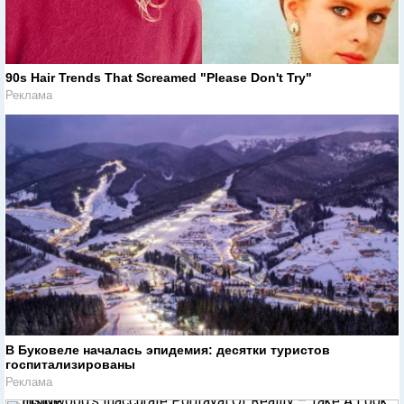
90s Hair Trends That Screamed "Please Don't Try"
Реклама
В Буковеле началась эпидемия: десятки туристов
госпитализированы
Реклама