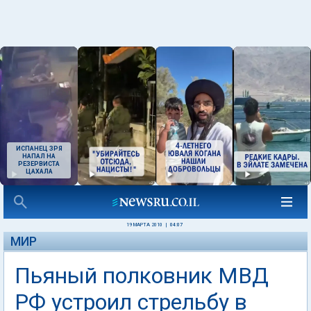
ИСПАНЕЦ ЗРЯ
НАПАЛ НА
РЕЗЕРВИСТА
ЦАХАЛА
19 МАРТА 2010
|
04:07
МИР
Пьяный полковник МВД
РФ устроил стрельбу в