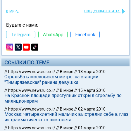
СЛЕДУЮЩАЯ СТАТЬЯ
В МИРЕ
Будьте с нами:
Telegram
WhatsApp
Facebook
ССЫЛКИ ПО ТЕМЕ
//
https://www.newsru.co.il/
//
В мире
//
18 марта 2010
Стрельба в московском метро: на станции
"Тимирязевская" ранена девушка
//
https://www.newsru.co.il/
//
В мире
//
15 марта 2010
На Красной площади преступник открыл стрельбу по
милиционерам
//
https://www.newsru.co.il/
//
В мире
//
02 марта 2010
Москва: четырехлетний мальчик выстрелил себе в глаз
из травматического пистолета
//
https://www.newsru.co.il/
//
В мире
//
01 марта 2010