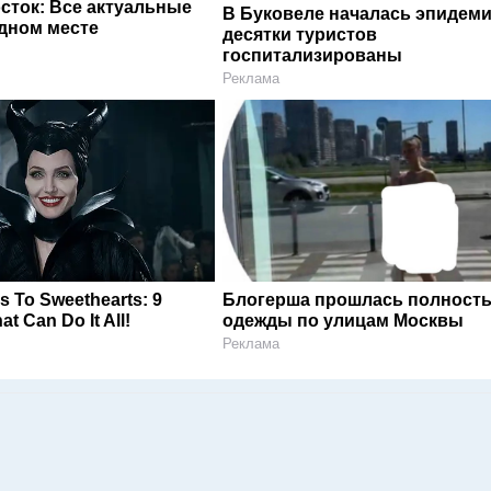
сток: Все актуальные
В Буковеле началась эпидеми
одном месте
десятки туристов
госпитализированы
Реклама
s To Sweethearts: 9
Блогерша прошлась полность
t Can Do It All!
одежды по улицам Москвы
Реклама