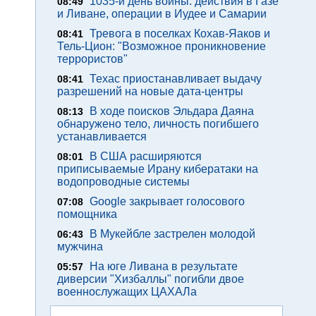
1035-й день войны: действия в Газе
08:49
и Ливане, операции в Иудее и Самарии
Тревога в поселках Кохав-Яаков и
08:41
Тель-Цион: "Возможное проникновение
террористов"
Техас приостанавливает выдачу
08:41
разрешений на новые дата-центры
В ходе поисков Эльдара Даяна
08:13
обнаружено тело, личность погибшего
устанавливается
В США расширяются
08:01
приписываемые Ирану кибератаки на
водопроводные системы
Google закрывает голосового
07:08
помощника
В Мукейбле застрелен молодой
06:43
мужчина
На юге Ливана в результате
05:57
диверсии "Хизбаллы" погибли двое
военнослужащих ЦАХАЛа