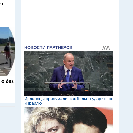
я:
ю без