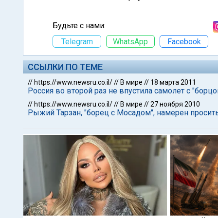
Будьте с нами:
Telegram
WhatsApp
Facebook
ССЫЛКИ ПО ТЕМЕ
//
https://www.newsru.co.il/
//
В мире
//
18 марта 2011
Россия во второй раз не впустила самолет с "борц
//
https://www.newsru.co.il/
//
В мире
//
27 ноября 2010
Рыжий Тарзан, "борец с Мосадом", намерен проси