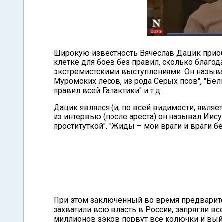
Широкую известность Вячеслав Дацик приоб
клетке для боев без правил, сколько благод
экстремистскими выступлениями. Он называ
Муромских лесов, из рода Серых псов", "Бе
правил всей Галактики" и т.д.
Дацик являлся (и, по всей видимости, являе
из интервью (после ареста) он называл Иис
проституткой". "Жиды – мои враги и враги б
При этом заключенный во время предварител
захватили всю власть в России, запрягли вс
миллионов зэков порвут все колючки и выйд