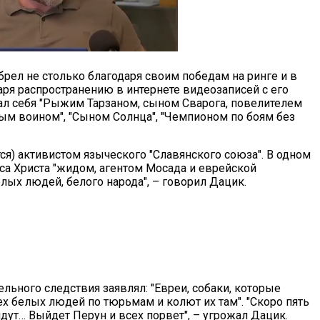
рел не столько благодаря своим победам на ринге и в
аря распространению в интернете видеозаписей с его
л себя "Рыжим Тарзаном, сыном Сварога, повелителем
лым воином", "Сыном Солнца", "Чемпионом по боям без
тся) активистом языческого "Славянского союза". В одном
уса Христа "жидом, агентом Мосада и еврейской
елых людей, белого народа", – говорил Дацик.
ьного следствия заявлял: "Евреи, собаки, которые
ех белых людей по тюрьмам и колют их там". "Скоро пять
ут… Выйдет Перун и всех порвет", – угрожал Дацик.