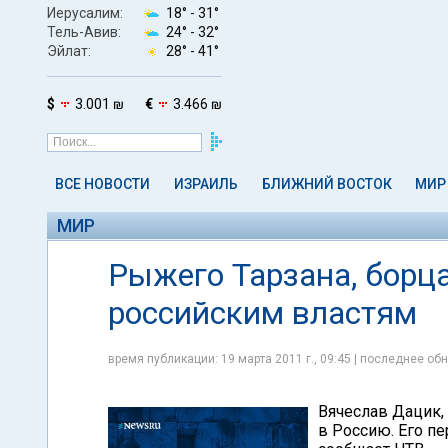
Иерусалим:
18° -
31°
Тель-Авив:
24° -
32°
Эйлат:
28° -
41°
$
3.001 ₪
€
3.466 ₪
ВСЕ НОВОСТИ
ИЗРАИЛЬ
БЛИЖНИЙ ВОСТОК
МИР
МИР
Рыжего Тарзана, борц
российским властям
время публикации: 19 марта 2011 г., 09:45 | последнее обн
Вячеслав Дацик,
в Россию. Его п