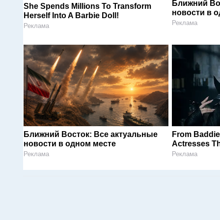
Ближний Во
She Spends Millions To Transform
новости в 
Herself Into A Barbie Doll!
Реклама
Реклама
Ближний Восток: Все актуальные
From Baddie
новости в одном месте
Actresses Tha
Реклама
Реклама