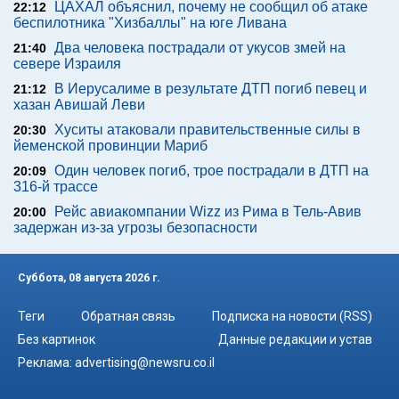
ЦАХАЛ объяснил, почему не сообщил об атаке
22:12
беспилотника "Хизбаллы" на юге Ливана
Два человека пострадали от укусов змей на
21:40
севере Израиля
В Иерусалиме в результате ДТП погиб певец и
21:12
хазан Авишай Леви
Хуситы атаковали правительственные силы в
20:30
йеменской провинции Мариб
Один человек погиб, трое пострадали в ДТП на
20:09
316-й трассе
Рейс авиакомпании Wizz из Рима в Тель-Авив
20:00
задержан из-за угрозы безопасности
Суббота, 08 августа 2026 г.
Теги
Обратная связь
Подписка на новости (RSS)
Без картинок
Данные редакции и устав
Реклама:
advertising@newsru.co.il