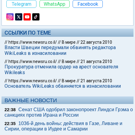
Telegram
WhatsApp
Facebook
ССЫЛКИ ПО ТЕМЕ
//
https://www.newsru.co.il/
//
В мире
//
22 августа 2010
Власти Швеции передумали обвинять редактора
WikiLeaks в изнасиловании
//
https://www.newsru.co.il/
//
В мире
//
21 августа 2010
Прокуратура отменила ордер на арест основателя
Wikileaks
//
https://www.newsru.co.il/
//
В мире
//
21 августа 2010
Основатель WikiLeaks обвиняется в изнасиловании
ВАЖНЫЕ НОВОСТИ
Сенат США одобрил законопроект Линдси Грэма о
22:38
санкциях против Ирана и России
1036-й день войны: действия в Газе, Ливане и
22:35
Сирии, операции в Иудее и Самарии