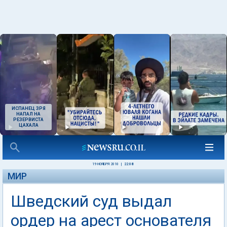
ИСПАНЕЦ ЗРЯ
НАПАЛ НА
РЕЗЕРВИСТА
ЦАХАЛА
19 НОЯБРЯ 2010
|
22:08
МИР
Шведский суд выдал
ордер на арест основателя