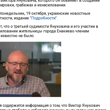
Виктора Януковича, которого он обвиняет в создании
пировки, грабежах и изнасиловании.
 понедельник, 19 октября, украинские новостные
стности, издание
"Подробности"
.
, что о третьей судимости Януковича и его участии в
силовании жительницы города Енакиево членам
известно не было.
я содержится информация о том, что Виктор Янукович