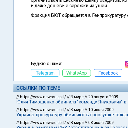
организовал в Енакиево шайку бандитов, к
и даже дешевые сережки из ушей.
Фракция БЮТ обращается в Генпрокуратуру 
Будьте с нами:
Telegram
WhatsApp
Facebook
ССЫЛКИ ПО ТЕМЕ
//
https://www.newsru.co.il/
//
В мире
//
20 августа 2009
Юлия Тимошенко обвинила "команду Януковича" в 
//
https://www.newsru.co.il/
//
В мире
//
10 июля 2009
Украина: прокуратуру обвиняют в прослушке тел
//
https://www.newsru.co.il/
//
В мире
//
08 июля 2009
Украина: замглавы СБУ, "ответственный за Голодом