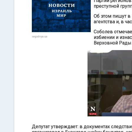
Партии регионов 
преступной груп
Об этом пишут в
агентства и, в ча
Соболев отмечает
избиении и изна
segodnya.ua
Верховной Рады 
Депутат утверждает: в документах следстви