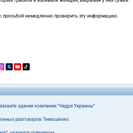
оторые грабили и избивали женщин, вырывая у них сумки
с просьбой немедленно проверить эту информацию.
захвате здания компании "Надра Украины"
ефонных разговоров Тимошенко
ор", оказался сутенером