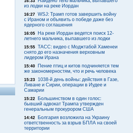
Найдено тело мальчика, выпавшего
16:33
из лодки на реке Иордан
WSJ: Трамп готов завершить войну
16:27
с Ираном и объявить о победе даже без
ядерного соглашения
На реке Иордан ведется поиск 12-
16:05
летнего мальчика, выпавшего из лодки
ТАСС: видео с Моджтабой Хаменеи
15:55
снято до его назначения верховным
лидером Ирана
Пение птиц и китов подчиняется тем
15:40
же закономерностям, что и речь человека
1038-й день войны: действия в Газе,
15:23
Ливане и Сирии, операции в Иудее и
Самарии
Большинством в один голос:
15:22
бывший адвокат Трампа утвержден
генеральным прокурором США
Болгария возложила на Украину
14:42
ответственность за взрыв БПЛА на своей
территории