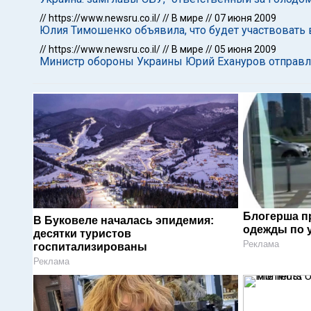
//
https://www.newsru.co.il/
//
В мире
//
07 июня 2009
Юлия Тимошенко объявила, что будет участвовать
//
https://www.newsru.co.il/
//
В мире
//
05 июня 2009
Министр обороны Украины Юрий Ехануров отправле
Блогерша п
В Буковеле началась эпидемия:
одежды по 
десятки туристов
Реклама
госпитализированы
Реклама