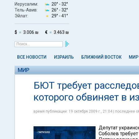
Иерусалим:
20° -
32°
Тель-Авив:
26° -
32°
Эйлат:
29° -
41°
$
3.006 ₪
€
3.463 ₪
ВСЕ НОВОСТИ
ИЗРАИЛЬ
БЛИЖНИЙ ВОСТОК
МИР
МИР
БЮТ требует расследо
которого обвиняет в 
время публикации: 19 октября 2009 г., 21:04 | последнее о
Депутат украинс
Соболев требует