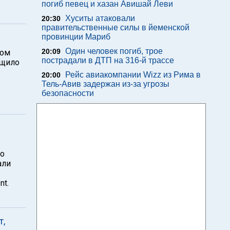
погиб певец и хазан Авишай Леви
Хуситы атаковали
20:30
правительственные силы в йеменской
провинции Мариб
Один человек погиб, трое
20:09
ком
пострадали в ДТП на 316-й трассе
бщило
Рейс авиакомпании Wizz из Рима в
20:00
Тель-Авив задержан из-за угрозы
безопасности
то
али
nt.
т,