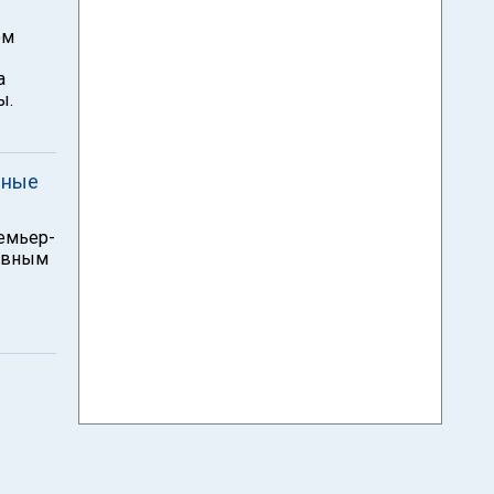
ом
а
ы.
нные
ремьер-
новным