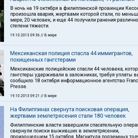
В ночь на 19 октября в филиппинской провинции Кесо
произошла авария, жертвами которой стали, по мень
мере, 20 человек, и еще 44 получили ранения различн
степени тяжести.
19.10.2013 09:36
// В мире
Мексиканская полиция спасла 44 иммигрантов,
похищенных гангстерами
Мексиканские полицейские спасли 44 человека, кото
гангстеры удерживали в заложниках, требуя уплаты в
сообщило 18 октября информационное агентство Fran
Presse.
19.10.2013 09:21
// В мире
На Филиппинах свернута поисковая операция,
жертвами землетрясения стали 180 человек
Филиппинские власти завершили спасательную опера
свернули поиски выживших в землетрясении,
произошедшем 15 октября. Магнитуда подземных тол