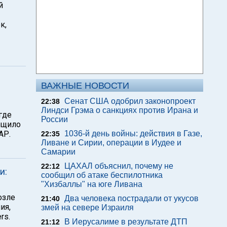
й
к,
ВАЖНЫЕ НОВОСТИ
Сенат США одобрил законопроект
22:38
Линдси Грэма о санкциях против Ирана и
где
России
бщило
АР.
1036-й день войны: действия в Газе,
22:35
Ливане и Сирии, операции в Иудее и
Самарии
ЦАХАЛ объяснил, почему не
22:12
и:
сообщил об атаке беспилотника
"Хизбаллы" на юге Ливана
озле
Два человека пострадали от укусов
21:40
ия,
змей на севере Израиля
rs.
В Иерусалиме в результате ДТП
21:12