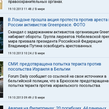
правоохранительных органах.
19.10.2013 11:48
// В мире
В Лондоне прошла акция протеста против ареста 
России активистов Greenpeace. ФОТО
Скандал с задержанием активистов организации Gree
набирает обороты. Группа лауреатов Нобелевской пр
мира призвала президента Российской Федерации
Владимира Путина освободить арестованных.
19.10.2013 10:24
// В мире
СМИ: предотвращена попытка теракта против
посольства Израиля в Бельгии
Forum Daily сообщает со ссылкой на свои источники в
бельгийской полиции, что в Брюсселе предотвращена
попытка теракта против израильского посольства.
19.10.2013 09:49
// В мире
Авария на Филиппинах: 20 погибших, 44 раненых