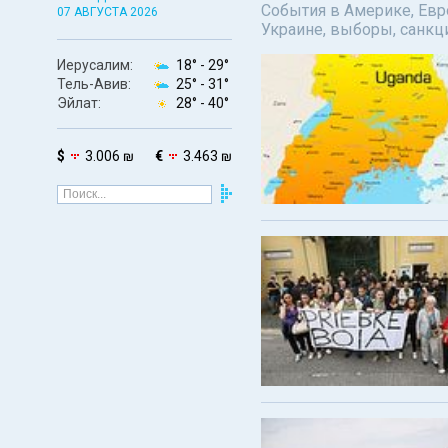
События в Америке, Евро
07 АВГУСТА 2026
Украине, выборы, санкц
Иерусалим:
18° -
29°
Тель-Авив:
25° -
31°
Эйлат:
28° -
40°
$
3.006 ₪
€
3.463 ₪