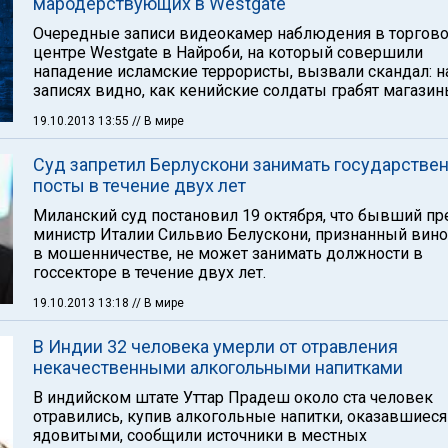
мародерствующих в Westgate
Очередные записи видеокамер наблюдения в торгов
центре Westgate в Найроби, на который совершили
нападение исламские террористы, вызвали скандал: н
записях видно, как кенийские солдаты грабят магазин
19.10.2013 13:55
// В мире
Суд запретил Берлускони занимать государстве
посты в течение двух лет
Миланский суд постановил 19 октября, что бывший п
министр Италии Сильвио Белускони, признанный ви
в мошенничестве, не может занимать должности в
госсекторе в течение двух лет.
19.10.2013 13:18
// В мире
В Индии 32 человека умерли от отравления
некачественными алкогольными напитками
В индийском штате Уттар Прадеш около ста человек
отравились, купив алкогольные напитки, оказавшиеся
ядовитыми, сообщили источники в местных