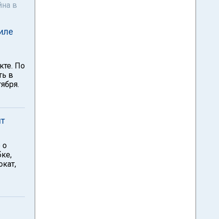
йна в
иле
кте. По
ть в
ября.
ят
 о
ке,
кат,