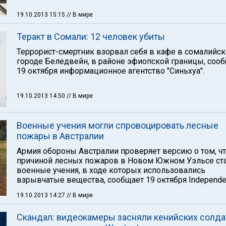
19.10.2013 15:15
// В мире
Теракт в Сомали: 12 человек убиты
Террорист-смертник взорвал себя в кафе в сомалийс
городе Беледвейн, в районе эфиопской границы, соо
19 октября информационное агентство "Синьхуа".
19.10.2013 14:50
// В мире
Военные учения могли спровоцировать лесные
пожары в Австралии
Армия обороны Австралии проверяет версию о том, ч
причиной лесных пожаров в Новом Южном Уэльсе ст
военные учения, в ходе которых использовались
взрывчатые вещества, сообщает 19 октября Independe
19.10.2013 14:27
// В мире
Скандал: видеокамеры засняли кенийских солда