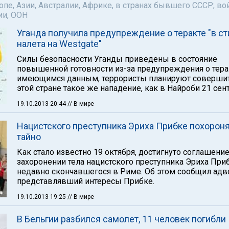
пе, Азии, Австралии, Африке, в странах бывшего СССР; во
ии, ООН
Уганда получила предупреждение о теракте "в ст
налета на Westgate"
Силы безопасности Уганды приведены в состояние
повышенной готовности из-за предупреждения о тера
имеющимся данным, террористы планируют соверши
этой стране такое же нападение, как в Найроби 21 сент
19.10.2013 20:44
// В мире
Нацистского преступника Эриха Прибке похорон
тайно
Как стало известно 19 октября, достигнуто соглашение
захоронении тела нацистского преступника Эриха Приб
недавно скончавшегося в Риме. Об этом сообщил адво
представлявший интересы Прибке.
19.10.2013 19:25
// В мире
В Бельгии разбился самолет, 11 человек погибли