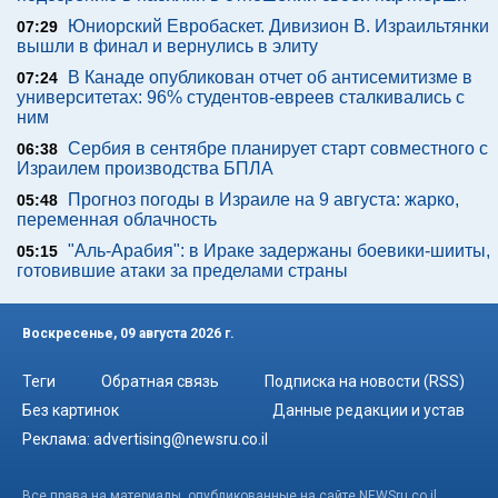
Юниорский Евробаскет. Дивизион В. Израильтянки
07:29
вышли в финал и вернулись в элиту
В Канаде опубликован отчет об антисемитизме в
07:24
университетах: 96% студентов-евреев сталкивались с
ним
Сербия в сентябре планирует старт совместного с
06:38
Израилем производства БПЛА
Прогноз погоды в Израиле на 9 августа: жарко,
05:48
переменная облачность
"Аль-Арабия": в Ираке задержаны боевики-шииты,
05:15
готовившие атаки за пределами страны
Воскресенье, 09 августа 2026 г.
Теги
Обратная связь
Подписка на новости (RSS)
Без картинок
Данные редакции и устав
Реклама:
advertising@newsru.co.il
Все права на материалы, опубликованные на сайте NEWSru.co.il ,