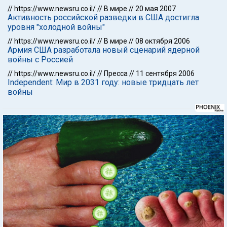
//
https://www.newsru.co.il/
//
В мире
//
20 мая 2007
Активность российской разведки в США достигла
уровня "холодной войны"
//
https://www.newsru.co.il/
//
В мире
//
08 октября 2006
Армия США разработала новый сценарий ядерной
войны с Россией
//
https://www.newsru.co.il/
//
Пресса
//
11 сентября 2006
Independent: Мир в 2031 году: новые тридцать лет
войны