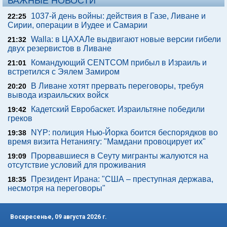
ВАЖНЫЕ НОВОСТИ
1037-й день войны: действия в Газе, Ливане и
22:25
Сирии, операции в Иудее и Самарии
Walla: в ЦАХАЛе выдвигают новые версии гибели
21:32
двух резервистов в Ливане
Командующий CENTCOM прибыл в Израиль и
21:01
встретился с Эялем Замиром
В Ливане хотят прервать переговоры, требуя
20:20
вывода израильских войск
Кадетский Евробаскет. Израильтяне победили
19:42
греков
NYP: полиция Нью-Йорка боится беспорядков во
19:38
время визита Нетаниягу: "Мамдани провоцирует их"
Прорвавшиеся в Сеуту мигранты жалуются на
19:09
отсутствие условий для проживания
Президент Ирана: "США – преступная держава,
18:35
несмотря на переговоры"
Воскресенье, 09 августа 2026 г.