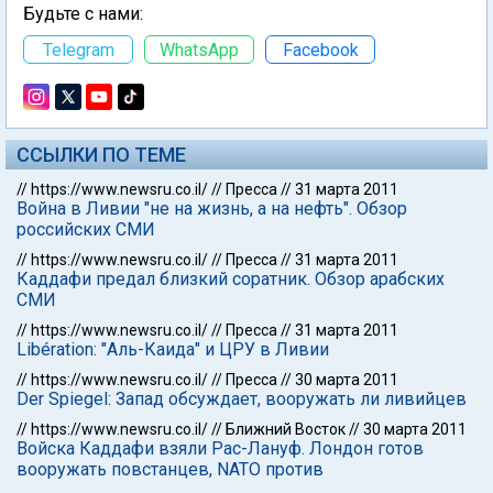
Будьте с нами:
Telegram
WhatsApp
Facebook
ССЫЛКИ ПО ТЕМЕ
//
https://www.newsru.co.il/
//
Пресса
//
31 марта 2011
Война в Ливии "не на жизнь, а на нефть". Обзор
российских СМИ
//
https://www.newsru.co.il/
//
Пресса
//
31 марта 2011
Каддафи предал близкий соратник. Обзор арабских
СМИ
//
https://www.newsru.co.il/
//
Пресса
//
31 марта 2011
Libération: "Аль-Каида" и ЦРУ в Ливии
//
https://www.newsru.co.il/
//
Пресса
//
30 марта 2011
Der Spiegel: Запад обсуждает, вооружать ли ливийцев
//
https://www.newsru.co.il/
//
Ближний Восток
//
30 марта 2011
Войска Каддафи взяли Рас-Лануф. Лондон готов
вооружать повстанцев, NATO против