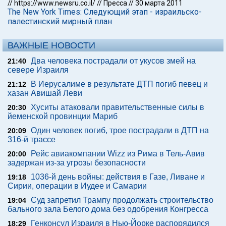
//
https://www.newsru.co.il/
//
Пресса
//
30 марта 2011
The New York Times: Следующий этап - израильско-
палестинский мирный план
ВАЖНЫЕ НОВОСТИ
Два человека пострадали от укусов змей на
21:40
севере Израиля
В Иерусалиме в результате ДТП погиб певец и
21:12
хазан Авишай Леви
Хуситы атаковали правительственные силы в
20:30
йеменской провинции Мариб
Один человек погиб, трое пострадали в ДТП на
20:09
316-й трассе
Рейс авиакомпании Wizz из Рима в Тель-Авив
20:00
задержан из-за угрозы безопасности
1036-й день войны: действия в Газе, Ливане и
19:18
Сирии, операции в Иудее и Самарии
Суд запретил Трампу продолжать строительство
19:04
бального зала Белого дома без одобрения Конгресса
Генконсул Израиля в Нью-Йорке распорядился
18:29