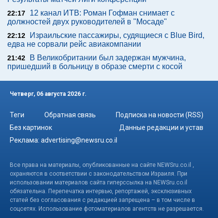
12 канал ИТВ: Роман Гофман снимает с
22:17
должностей двух руководителей в "Мосаде"
Израильские пассажиры, судящиеся с Blue Bird,
22:12
едва не сорвали рейс авиакомпании
В Великобритании был задержан мужчина,
21:42
пришедший в больницу в образе смерти с косой
Четверг, 06 августа 2026 г.
Теги
Обратная связь
Подписка на новости (RSS)
Без картинок
Данные редакции и устав
Реклама:
advertising@newsru.co.il
Все права на материалы, опубликованные на сайте NEWSru.co.il ,
охраняются в соответствии с законодательством Израиля. При
использовании материалов сайта гиперссылка на NEWSru.co.il
обязательна. Перепечатка интервью, репортажей, эксклюзивных
статей без согласования с редакцией запрещена – в том числе в
соцсетях. Использование фотоматериалов агентств не разрешается.