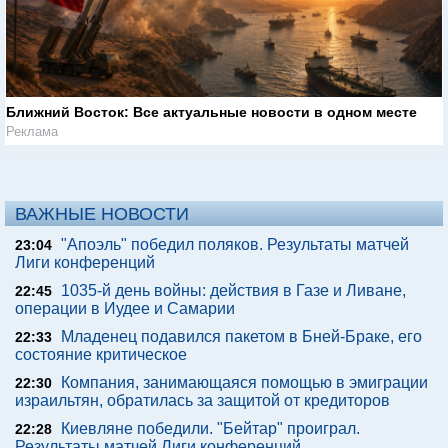
Ближний Восток: Все актуальные новости в одном месте
Реклама
ВАЖНЫЕ НОВОСТИ
"Апоэль" победил поляков. Результаты матчей
23:04
Лиги конференций
1035-й день войны: действия в Газе и Ливане,
22:45
операции в Иудее и Самарии
Младенец подавился пакетом в Бней-Браке, его
22:33
состояние критическое
Компания, занимающаяся помощью в эмиграции
22:30
израильтян, обратилась за защитой от кредиторов
Киевляне победили. "Бейтар" проиграл.
22:28
Результаты матчей Лиги конференций