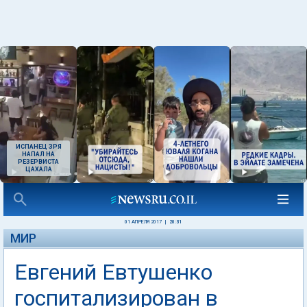
ИСПАНЕЦ ЗРЯ
НАПАЛ НА
РЕЗЕРВИСТА
ЦАХАЛА
01 АПРЕЛЯ 2017
|
20:31
МИР
Евгений Евтушенко
госпитализирован в