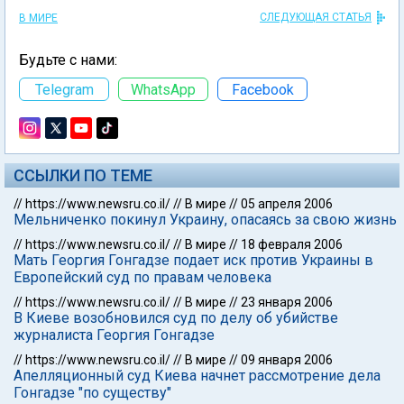
СЛЕДУЮЩАЯ СТАТЬЯ
В МИРЕ
Будьте с нами:
Telegram
WhatsApp
Facebook
ССЫЛКИ ПО ТЕМЕ
//
https://www.newsru.co.il/
//
В мире
//
05 апреля 2006
Мельниченко покинул Украину, опасаясь за свою жизнь
//
https://www.newsru.co.il/
//
В мире
//
18 февраля 2006
Мать Георгия Гонгадзе подает иск против Украины в
Европейский суд по правам человека
//
https://www.newsru.co.il/
//
В мире
//
23 января 2006
В Киеве возобновился суд по делу об убийстве
журналиста Георгия Гонгадзе
//
https://www.newsru.co.il/
//
В мире
//
09 января 2006
Апелляционный суд Киева начнет рассмотрение дела
Гонгадзе "по существу"