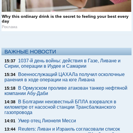
Why this ordinary drink is the secret to feeling your best every
day
Реклама
ВАЖНЫЕ НОВОСТИ
1037-й день войны: действия в Газе, Ливане и
15:37
Сирии, операции в Иудее и Самарии
Военнослужащий ЦАХАЛа получил осколочные
15:34
ранения в ходе операции на юге Ливана
В Ормузском проливе атакован танкер нефтяной
15:18
компании Абу-Даби
В Болгарии неизвестный БПЛА взорвался в
14:38
километре от насосной станции Трансбалканского
газопровода
Умер отец Лионеля Месси
14:01
Reuters: Ливан и Израиль согласовали список
13:44