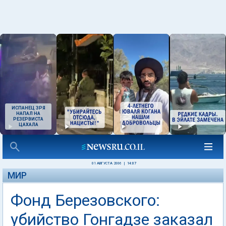
ИСПАНЕЦ ЗРЯ
НАПАЛ НА
РЕЗЕРВИСТА
ЦАХАЛА
01 АВГУСТА 2006
|
14:07
МИР
Фонд Березовского:
убийство Гонгадзе заказал