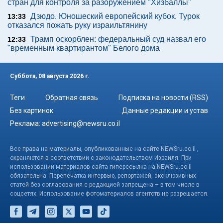
стран для контроля за разоружением "Хизбаллы"
Дзюдо. Юношеский европейский кубок. Турок
13:33
отказался пожать руку израильтянину
Трамп оскорблен: федеральный суд назвал его
12:33
"временным квартирантом" Белого дома
Суббота, 08 августа 2026 г.
Теги
Обратная связь
Подписка на новости (RSS)
Без картинок
Данные редакции и устав
Реклама:
advertising@newsru.co.il
Все права на материалы, опубликованные на сайте NEWSru.co.il ,
охраняются в соответствии с законодательством Израиля. При
использовании материалов сайта гиперссылка на NEWSru.co.il
обязательна. Перепечатка интервью, репортажей, эксклюзивных
статей без согласования с редакцией запрещена – в том числе в
соцсетях. Использование фотоматериалов агентств не разрешается.