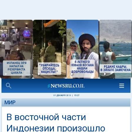
ИСПАНЕЦ ЗРЯ
НАПАЛ НА
РЕЗЕРВИСТА
ЦАХАЛА
01 ДЕКАБРЯ 2013
|
15:27
МИР
В восточной части
Индонезии произошло