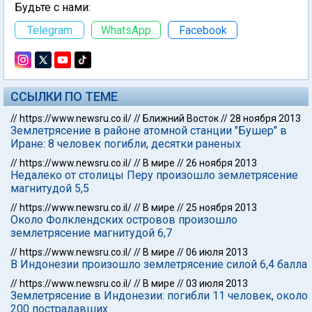
Будьте с нами:
Telegram
WhatsApp
Facebook
ССЫЛКИ ПО ТЕМЕ
//
https://www.newsru.co.il/
//
Ближний Восток
//
28 ноября 2013
Землетрясение в районе атомной станции "Бушер" в
Иране: 8 человек погибли, десятки раненых
//
https://www.newsru.co.il/
//
В мире
//
26 ноября 2013
Недалеко от столицы Перу произошло землетрясение
магнитудой 5,5
//
https://www.newsru.co.il/
//
В мире
//
25 ноября 2013
Около Фолклендских островов произошло
землетрясение магнитудой 6,7
//
https://www.newsru.co.il/
//
В мире
//
06 июля 2013
В Индонезии произошло землетрясение силой 6,4 балла
//
https://www.newsru.co.il/
//
В мире
//
03 июля 2013
Землетрясение в Индонезии: погибли 11 человек, около
200 пострадавших