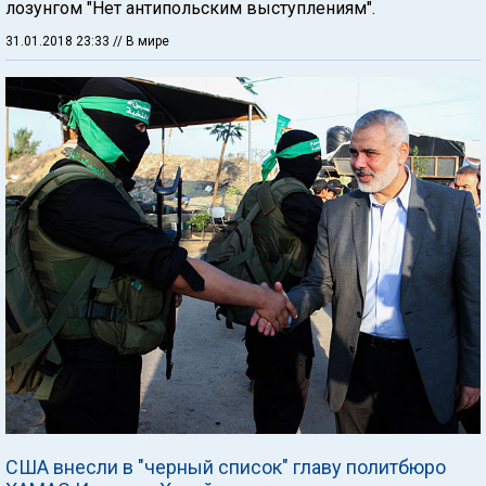
лозунгом "Нет антипольским выступлениям".
31.01.2018 23:33
// В мире
США внесли в "черный список" главу политбюро