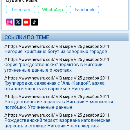
Будьте с нами:
Telegram
WhatsApp
Facebook
ССЫЛКИ ПО ТЕМЕ
//
https://www.newsru.co.il/
//
В мире
//
26 декабря 2011
Нигерия: христиане бегут из северных городов
//
https://www.newsru.co.il/
//
В мире
//
25 декабря 2011
Серия "рождественских" терактов в Нигерии:
уточненные данные о жертвах
//
https://www.newsru.co.il/
//
В мире
//
25 декабря 2011
Группировка, связанная с "Аль-Каидой", взяла
ответственность за взрывы в Нигерии
//
https://www.newsru.co.il/
//
В мире
//
25 декабря 2011
Рождественские теракты в Нигерии – множество
погибших. Уточненные данные
//
https://www.newsru.co.il/
//
В мире
//
25 декабря 2011
Рождественский теракт: взорвана католическая
церковь в столице Нигерии – есть жертвы