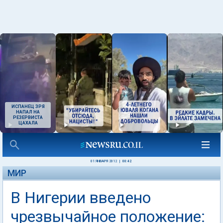
ИСПАНЕЦ ЗРЯ
НАПАЛ НА
РЕЗЕРВИСТА
ЦАХАЛА
01 ЯНВАРЯ 2012
|
00:42
МИР
В Нигерии введено
чрезвычайное положение: