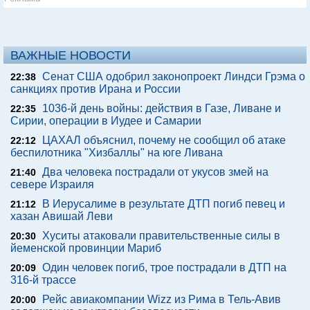
ВАЖНЫЕ НОВОСТИ
Сенат США одобрил законопроект Линдси Грэма о
22:38
санкциях против Ирана и России
1036-й день войны: действия в Газе, Ливане и
22:35
Сирии, операции в Иудее и Самарии
ЦАХАЛ объяснил, почему не сообщил об атаке
22:12
беспилотника "Хизбаллы" на юге Ливана
Два человека пострадали от укусов змей на
21:40
севере Израиля
В Иерусалиме в результате ДТП погиб певец и
21:12
хазан Авишай Леви
Хуситы атаковали правительственные силы в
20:30
йеменской провинции Мариб
Один человек погиб, трое пострадали в ДТП на
20:09
316-й трассе
Рейс авиакомпании Wizz из Рима в Тель-Авив
20:00