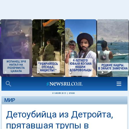
ИСПАНЕЦ ЗРЯ
НАПАЛ НА
РЕЗЕРВИСТА
ЦАХАЛА
01 ИЮЛЯ 2015
|
09:08
МИР
Детоубийца из Детройта,
прятавшая трупы в