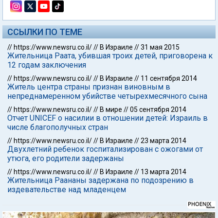
ССЫЛКИ ПО ТЕМЕ
//
https://www.newsru.co.il/
//
В Израиле
//
31 мая 2015
Жительница Раата, убившая троих детей, приговорена к
12 годам заключения
//
https://www.newsru.co.il/
//
В Израиле
//
11 сентября 2014
Житель центра страны признан виновным в
непреднамеренном убийстве четырехмесячного сына
//
https://www.newsru.co.il/
//
В мире
//
05 сентября 2014
Отчет UNICEF о насилии в отношении детей: Израиль в
числе благополучных стран
//
https://www.newsru.co.il/
//
В Израиле
//
23 марта 2014
Двухлетний ребенок госпитализирован с ожогами от
утюга, его родители задержаны
//
https://www.newsru.co.il/
//
В Израиле
//
13 марта 2014
Жительница Раананы задержана по подозрению в
издевательстве над младенцем