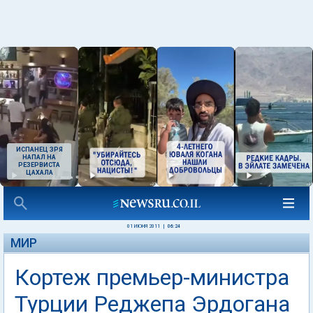
ИСПАНЕЦ ЗРЯ
НАПАЛ НА
РЕЗЕРВИСТА
ЦАХАЛА
01 ИЮНЯ 2011
|
06:24
МИР
Кортеж премьер-министра
Турции Реджепа Эрдогана