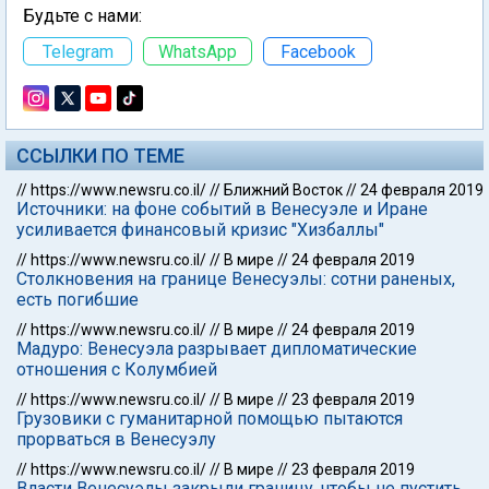
Будьте с нами:
Telegram
WhatsApp
Facebook
ССЫЛКИ ПО ТЕМЕ
//
https://www.newsru.co.il/
//
Ближний Восток
//
24 февраля 2019
Источники: на фоне событий в Венесуэле и Иране
усиливается финансовый кризис "Хизбаллы"
//
https://www.newsru.co.il/
//
В мире
//
24 февраля 2019
Столкновения на границе Венесуэлы: сотни раненых,
есть погибшие
//
https://www.newsru.co.il/
//
В мире
//
24 февраля 2019
Мадуро: Венесуэла разрывает дипломатические
отношения с Колумбией
//
https://www.newsru.co.il/
//
В мире
//
23 февраля 2019
Грузовики с гуманитарной помощью пытаются
прорваться в Венесуэлу
//
https://www.newsru.co.il/
//
В мире
//
23 февраля 2019
Власти Венесуэлы закрыли границу, чтобы не пустить