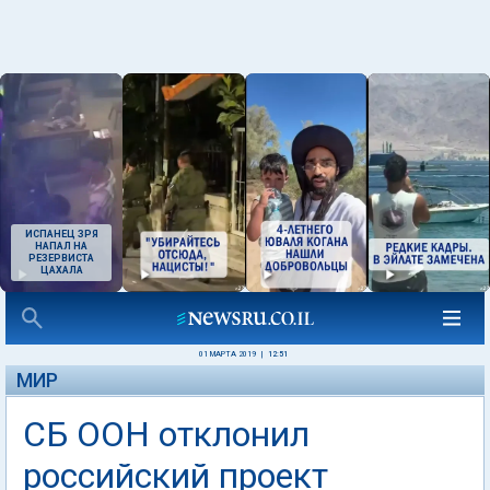
ИСПАНЕЦ ЗРЯ
НАПАЛ НА
РЕЗЕРВИСТА
ЦАХАЛА
01 МАРТА 2019
|
12:51
МИР
СБ ООН отклонил
российский проект