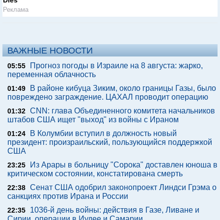
Dies
Реклама
ВАЖНЫЕ НОВОСТИ
Прогноз погоды в Израиле на 8 августа: жарко,
05:55
переменная облачность
В районе кибуца Зиким, около границы Газы, было
01:49
повреждено заграждение. ЦАХАЛ проводит операцию
CNN: глава Объединенного комитета начальников
01:32
штабов США ищет "выход" из войны с Ираном
В Колумбии вступил в должность новый
01:24
президент: произраильский, пользующийся поддержкой
США
Из Арары в больницу "Сорока" доставлен юноша в
23:25
критическом состоянии, констатирована смерть
Сенат США одобрил законопроект Линдси Грэма о
22:38
санкциях против Ирана и России
1036-й день войны: действия в Газе, Ливане и
22:35
Сирии, операции в Иудее и Самарии