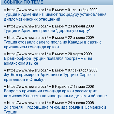
ССЫЛКИ ПО ТЕМЕ
//
https://www.newsru.co.il/
//
В мире
//
01 сентября 2009
Турция и Армения начинают процедуру установления
дипломатических отношений
//
https://www.newsru.co.il/
//
В мире
//
23 апреля 2009
Турция и Армения приняли "дорожную карту"
//
https://www.newsru.co.il/
//
В мире
//
22 апреля 2009
Турция отозвала своего посла из Канады в связи с
признанием геноцида армян
//
https://www.newsru.co.il/
//
В мире
//
20 марта 2009
В радиоэфире Турции появятся программы на
армянском языке
//
https://www.newsru.co.il/
//
В мире
//
07 сентября 2008
Футбол примиряет Армению и Турцию: Саргсян
приглашен в Стамбул
//
https://www.newsru.co.il/
//
В Израиле
//
19 мая 2008
Вопрос о признании геноцида армян рассмотрит
комиссия Кнессета по иностранным делам и обороне
//
https://www.newsru.co.il/
//
В мире
//
24 апреля 2008
24 апреля – годовщина геноцида армян в Османской
Турции