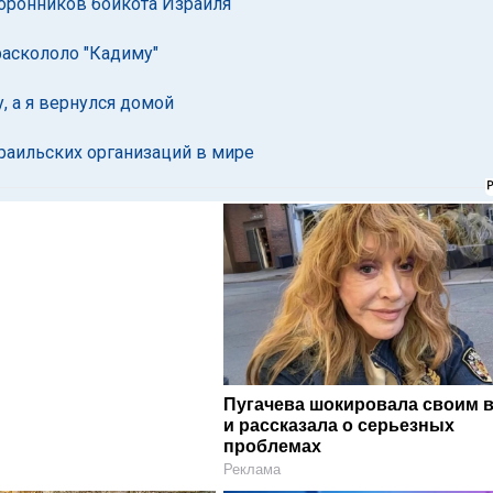
оронников бойкота Израиля
раскололо "Кадиму"
, а я вернулся домой
раильских организаций в мире
Пугачева шокировала своим 
и рассказала о серьезных
проблемах
Реклама