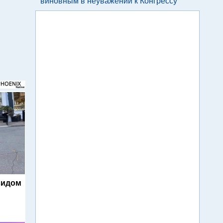
виновным в неуважении к Конгрессу
видом