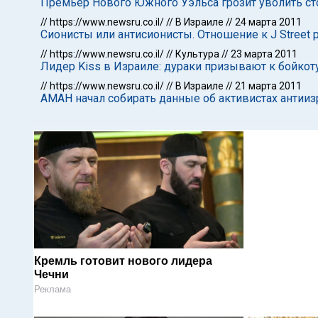
Премьер Нового Южного Уэльса грозит уволить ст
//
https://www.newsru.co.il/
//
В Израиле
//
24 марта 2011
Сионисты или антисионисты. Отношение к J Street 
//
https://www.newsru.co.il/
//
Культура
//
23 марта 2011
Лидер Kiss в Израиле: дураки призывают к бойкоту
//
https://www.newsru.co.il/
//
В Израиле
//
21 марта 2011
АМАН начал собирать данные об активистах антииз
Кремль готовит нового лидера
Чечни
Реклама