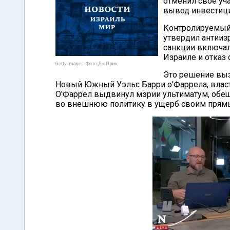
отменил свое уча
вывод инвестици
Контролируемый 
утвердил антиизр
санкции включал
Израиле и отказ 
Getty Images. Фото Дж.Прик
Это решение выз
Новый Южный Уэльс Барри о'Фаррела, власт
О'Фаррел выдвинул мэрии ультиматум, обе
во внешнюю политику в ущерб своим прямым