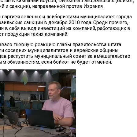
стие в кампании Boycott, Divestment and Sanctions (бойкот,
й и санкции), направленной против Израиля.
партией зеленых и лейбористами муниципалитет города
аильские санкции в декабре 2010 года. Среди прочего,
и в себя вывод инвестиций из компаний, работающих в
от продукции таких компаний.
вало гневную реакцию главы правительства штата
и соседних муниципалитетов и еврейские общины.
щав распустить муниципальный совет за вмешательство
 обязанностям, если бойкот не будет отменен.