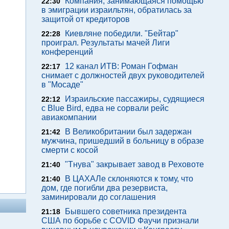
Компания, занимающаяся помощью
22:30
в эмиграции израильтян, обратилась за
защитой от кредиторов
Киевляне победили. "Бейтар"
22:28
проиграл. Результаты мачей Лиги
конференций
12 канал ИТВ: Роман Гофман
22:17
снимает с должностей двух руководителей
в "Мосаде"
Израильские пассажиры, судящиеся
22:12
с Blue Bird, едва не сорвали рейс
авиакомпании
В Великобритании был задержан
21:42
мужчина, пришедший в больницу в образе
смерти с косой
"Тнува" закрывает завод в Реховоте
21:40
В ЦАХАЛе склоняются к тому, что
21:40
дом, где погибли два резервиста,
заминировали до соглашения
Бывшего советника президента
21:18
США по борьбе с COVID Фаучи признали