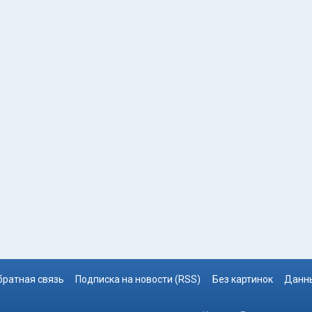
братная связь
Подписка на новости (RSS)
Без картинок
Данны