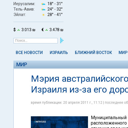
Иерусалим:
18° -
31°
Тель-Авив:
24° -
32°
Эйлат:
28° -
41°
$
3.013 ₪
€
3.478 ₪
ВСЕ НОВОСТИ
ИЗРАИЛЬ
БЛИЖНИЙ ВОСТОК
МИР
МИР
Мэрия австралийского
Израиля из-за его до
время публикации: 20 апреля 2011 г., 11:12 | последнее об
Муниципальный с
расположенного 