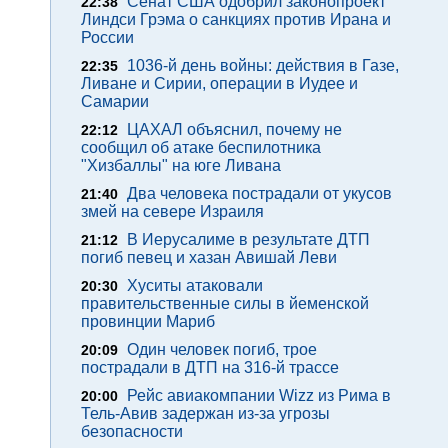
Сенат США одобрил законопроект
22:38
Линдси Грэма о санкциях против Ирана и
России
1036-й день войны: действия в Газе,
22:35
Ливане и Сирии, операции в Иудее и
Самарии
ЦАХАЛ объяснил, почему не
22:12
сообщил об атаке беспилотника
"Хизбаллы" на юге Ливана
Два человека пострадали от укусов
21:40
змей на севере Израиля
В Иерусалиме в результате ДТП
21:12
погиб певец и хазан Авишай Леви
Хуситы атаковали
20:30
правительственные силы в йеменской
провинции Мариб
Один человек погиб, трое
20:09
пострадали в ДТП на 316-й трассе
Рейс авиакомпании Wizz из Рима в
20:00
Тель-Авив задержан из-за угрозы
безопасности