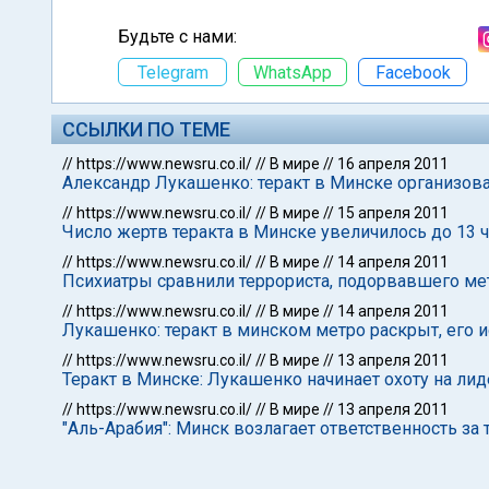
Будьте с нами:
Telegram
WhatsApp
Facebook
ССЫЛКИ ПО ТЕМЕ
//
https://www.newsru.co.il/
//
В мире
//
16 апреля 2011
Александр Лукашенко: теракт в Минске организов
//
https://www.newsru.co.il/
//
В мире
//
15 апреля 2011
Число жертв теракта в Минске увеличилось до 13 
//
https://www.newsru.co.il/
//
В мире
//
14 апреля 2011
Психиатры сравнили террориста, подорвавшего ме
//
https://www.newsru.co.il/
//
В мире
//
14 апреля 2011
Лукашенко: теракт в минском метро раскрыт, его
//
https://www.newsru.co.il/
//
В мире
//
13 апреля 2011
Теракт в Минске: Лукашенко начинает охоту на ли
//
https://www.newsru.co.il/
//
В мире
//
13 апреля 2011
"Аль-Арабия": Минск возлагает ответственность за 