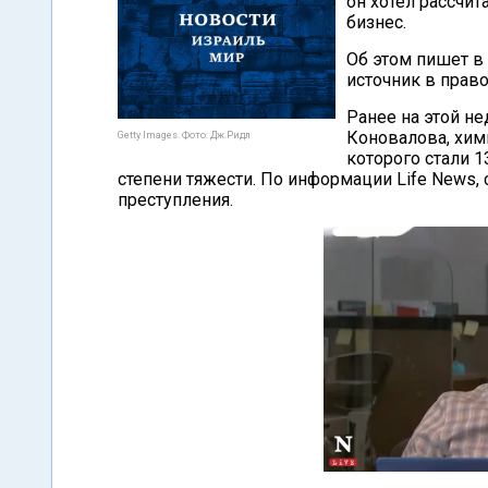
он хотел рассчит
бизнес.
Об этом пишет в 
источник в прав
Ранее на этой н
Коновалова, хим
Getty Images. Фото: Дж.Ридл
которого стали 1
степени тяжести. По информации Life News
преступления.