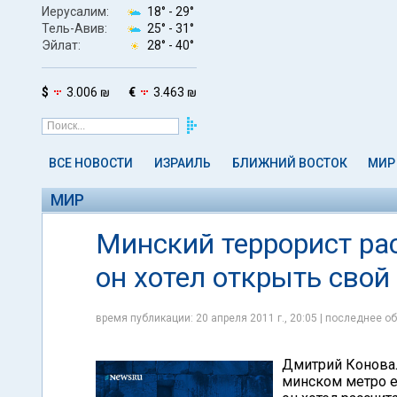
Иерусалим:
18° -
29°
Тель-Авив:
25° -
31°
Эйлат:
28° -
40°
$
3.006 ₪
€
3.463 ₪
ВСЕ НОВОСТИ
ИЗРАИЛЬ
БЛИЖНИЙ ВОСТОК
МИР
МИР
Минский террорист рас
он хотел открыть свой
время публикации: 20 апреля 2011 г., 20:05 | последнее об
Дмитрий Коновал
минском метро е