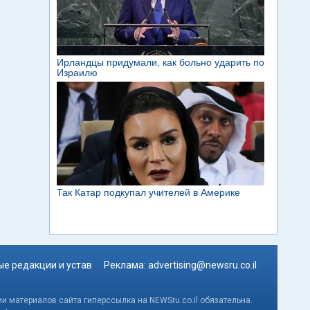
е редакции и устав
Реклама:
advertising@newsru.co.il
и материалов сайта гиперссылка на NEWSru.co.il обязательна.