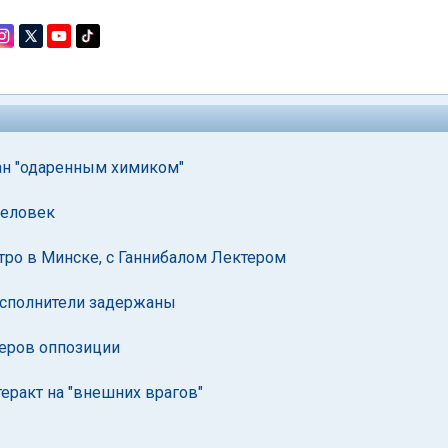
ан "одаренным химиком"
человек
тро в Минске, с Ганнибалом Лектером
 исполнители задержаны
деров оппозиции
теракт на "внешних врагов"