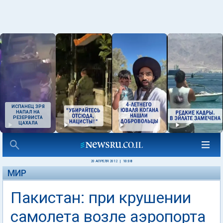
ИСПАНЕЦ ЗРЯ
НАПАЛ НА
РЕЗЕРВИСТА
ЦАХАЛА
20 АПРЕЛЯ 2012
|
10:08
МИР
Пакистан: при крушении
самолета возле аэропорта