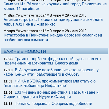
Самолет Ил-76 упал на крупнейший город Пакистана: не
менее 11 погибших
//
https://www.newsru.co.il/
//
В мире
//
29 июля 2010
Авиакатастрофа в Пакистане: при крушении самолета
Airbus A321 не выжил никто
//
https://www.newsru.co.il/
//
В мире
//
28 июля 2010
Катастрофа в Пакистане: найден бортовой самописец
разбившегося самолета
ВАЖНЫЕ НОВОСТИ
Трамп оскорблен: федеральный суд назвал его
12:33
"временным квартирантом" Белого дома
В Иерусалиме возобновились столкновения у
12:10
кафе "Бе-Симта", работающего в субботу
ФИФА и УЕФА прокомментировали статью о
11:59
"выплатах любовнице Инфантино"
1037-й день войны: действия в Газе, Ливане и
11:56
Сирии, операции в Иудее и Самарии
Попытка прорыва в Офарим: подробности
11:13