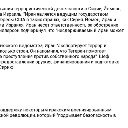
вании террористической деятельности в Сирии, Йемене,
на Израиль. "Иран является ведущим государством –
ересы США в таких странах, как Сирия, Йемен, Ирак и
в Израиля. Иран несет ответственность за обострение
 Тиллерсон подчеркнул, что "несдерживаемый Иран может
еского ведомства, Иран "экспортирует террор и
олько стран. Он напомнил, что Тегеран помогает
е преступления против собственного народа". Шеф
предоставлении оружия, финансировании и подготовке
Сирию.
т поддержку некоторым иракским военизированным
ской революции, который "подрывает безопасность в