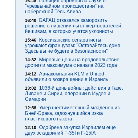
Полиция опровергла слухи о
16:48
"чрезвычайном происшествии" на
набережной Тель-Авива
БАГАЦ отказался заморозить
16:40
решение о лишении льгот жертвователей
йешивам, в которых учатся уклонисты
Корсиканские сепаратисты
15:46
угрожают французам: "Оставайтесь дома.
Здесь вы не будете в безопасности"
Мировые цены на продовольствие
14:32
достигли максимума с начала 2023 года
Авиакомпании KLM и United
14:12
объявили о возвращении в Израиль
1036-й день войны: действия в Газе,
13:02
Ливане и Сирии, операции в Иудее и
Самарии
Умер шестимесячный младенец из
12:58
Бней-Брака, задохнувшийся из-за
пластикового пакета
Одобрена закупка Израилем еще
12:10
двух эскадрилий F-35I и F-15IA