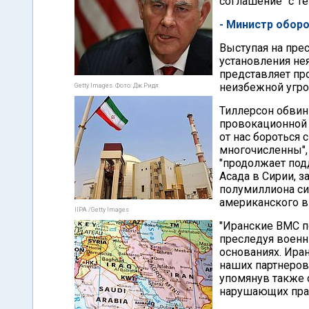
соглашение" с Те
- Министр обор
Выступая на прес
установления нея
представляет пр
неизбежной угроз
Getty Images. Фото: Дж.Ридл
Тиллерсон обвин
провокационной 
от нас бороться 
многочисленны", 
"продолжает под
Асада в Сирии, з
полумиллиона си
американского в
IIPA /Getty Images
"Иранские ВМС п
преследуя военн
основаниях. Ира
наших партнеров 
упомянув также о
нарушающих пра