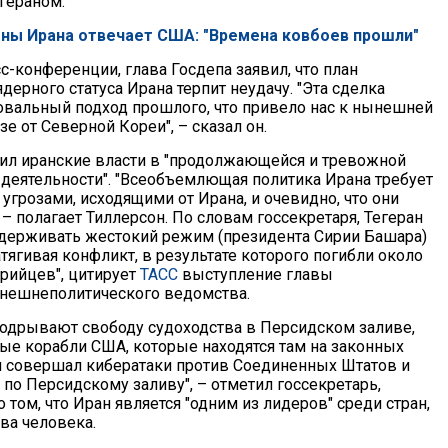
гераном.
оны Ирана отвечает США: "Времена ковбоев прошли"
с-конференции, глава Госдепа заявил, что план
дерного статуса Ирана терпит неудачу. "Эта сделка
овальный подход прошлого, что привело нас к нынешней
е от Северной Кореи", – сказал он.
ил иранские власти в "продолжающейся и тревожной
деятельности". "Всеобъемлющая политика Ирана требует
с угрозами, исходящими от Ирана, и очевидно, что они
– полагает Тиллерсон. По словам госсекретаря, Тегеран
держивать жестокий режим (президента Сирии Башара)
атягивая конфликт, в результате которого погибли около
рийцев", цитирует
ТАСС
выступление главы
нешнеполитического ведомства.
одрывают свободу судоходства в Персидском заливе,
ые корабли США, которые находятся там на законных
н совершал кибератаки против Соединенных Штатов и
по Персидскому заливу", – отметил госсекретарь,
 том, что Иран является "одним из лидеров" среди стран,
ва человека.