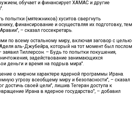
оружием, обучает и финансирует ХАМАС и другие
".
ь попытки (мятежников) хуситов свергнуть
хнику, финансирование и осуществляя их подготовку, тем
авии", – сказал госсекретарь.
ями по всему остальному миру, включая заговор с целью
Аделя аль-Джубейра, который на тот момент был послом
 заявил Тиллерсон. – Будь то попытки покушения,
уничтожения, задействование занимающихся
вои деньги и время на подрыв мира".
шение о мирном характере ядерной программы Ирана.
мную угрозу всеобщему миру и безопасности", – сказал
ог достичь своей цели", лишив Тегеран доступа к
вращение Ирана в ядерное государство", – добавил