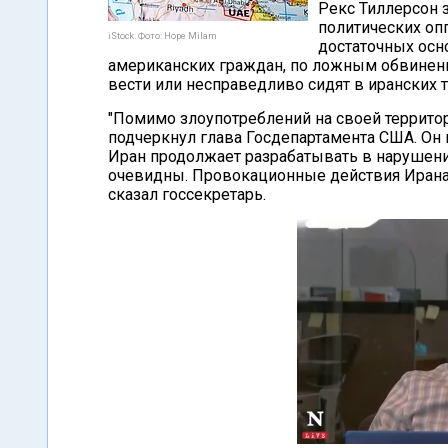
Рекс Тиллерсон з
политических опп
iStock. Фото: Hope Milam
достаточных осн
американских граждан, по ложным обвинен
вести или несправедливо сидят в иранских т
"Помимо злоупотреблений на своей территори
подчеркнул глава Госдепартамента США. Он 
Иран продолжает разрабатывать в нарушени
очевидны. Провокационные действия Ирана 
сказал госсекретарь.