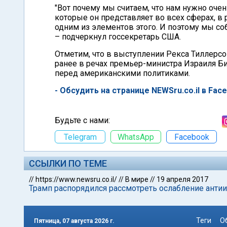
"Вот почему мы считаем, что нам нужно очен
которые он представляет во всех сферах, в 
одним из элементов этого. И поэтому мы со
– подчеркнул госсекретарь США.
Отметим, что в выступлении Рекса Тиллерс
ранее в речах премьер-министра Израиля Б
перед американскими политиками.
- Обсудить на странице NEWSru.co.il в Fac
Будьте с нами:
Telegram
WhatsApp
Facebook
ССЫЛКИ ПО ТЕМЕ
//
https://www.newsru.co.il/
//
В мире
//
19 апреля 2017
Трамп распорядился рассмотреть ослабление антии
Теги
О
Пятница, 07 августа 2026 г.