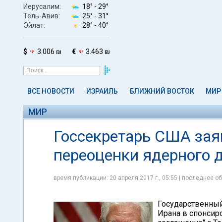
Иерусалим:
18° -
29°
Тель-Авив:
25° -
31°
Эйлат:
28° -
40°
$
3.006 ₪
€
3.463 ₪
ВСЕ НОВОСТИ
ИЗРАИЛЬ
БЛИЖНИЙ ВОСТОК
МИР
МИР
Госсекретарь США зая
переоценки ядерного 
время публикации: 20 апреля 2017 г., 05:55 | последнее об
Государственный
Ирана в спонсир