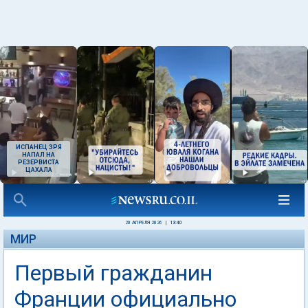
ИСПАНЕЦ ЗРЯ
НАПАЛ НА
РЕЗЕРВИСТА
ЦАХАЛА
20 АПРЕЛЯ 2026
|
13:40
МИР
Первый гражданин
Франции официально