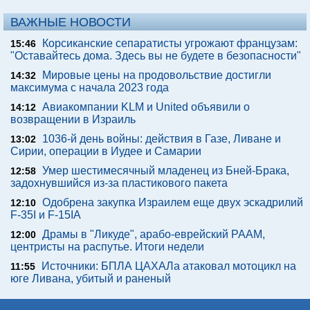
ВАЖНЫЕ НОВОСТИ
Корсиканские сепаратисты угрожают французам:
15:46
"Оставайтесь дома. Здесь вы не будете в безопасности"
Мировые цены на продовольствие достигли
14:32
максимума с начала 2023 года
Авиакомпании KLM и United объявили о
14:12
возвращении в Израиль
1036-й день войны: действия в Газе, Ливане и
13:02
Сирии, операции в Иудее и Самарии
Умер шестимесячный младенец из Бней-Брака,
12:58
задохнувшийся из-за пластикового пакета
Одобрена закупка Израилем еще двух эскадрилий
12:10
F-35I и F-15IA
Драмы в "Ликуде", арабо-еврейский РААМ,
12:00
центристы на распутье. Итоги недели
Источники: БПЛА ЦАХАЛа атаковал мотоцикл на
11:55
юге Ливана, убитый и раненый