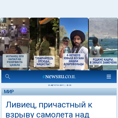
ИСПАНЕЦ ЗРЯ
НАПАЛ НА
РЕЗЕРВИСТА
ЦАХАЛА
20 АВГУСТА 2009
|
20:23
МИР
Ливиец, причастный к
взрыву самолета над