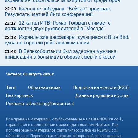
израильтян, обратилась за защитой от кредиторов
Киевляне победили. "Бейтар" проиграл.
22:28
Результаты матчей Лиги конференций
12 канал ИТВ: Роман Гофман снимает с
22:17
должностей двух руководителей в "Мосаде"
Израильские пассажиры, судящиеся с Blue Bird,
22:12
едва не сорвали рейс авиакомпании
В Великобритании был задержан мужчина,
21:42
пришедший в больницу в образе смерти с косой
Четверг, 06 августа 2026 г.
Теги
Обратная связь
Подписка на новости (RSS)
Без картинок
Данные редакции и устав
Реклама:
advertising@newsru.co.il
Все права на материалы, опубликованные на сайте NEWSru.co.il ,
охраняются в соответствии с законодательством Израиля. При
использовании материалов сайта гиперссылка на NEWSru.co.il
обязательна. Перепечатка интервью, репортажей, эксклюзивных